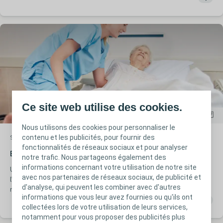
Ce site web utilise des cookies.
Nous utilisons des cookies pour personnaliser le
contenu et les publicités, pour fournir des
Soin des plaies
Article
fonctionnalités de réseaux sociaux et pour analyser
Escarre - Nutrition & hydratation
notre trafic. Nous partageons également des
informations concernant votre utilisation de notre site
Une forte relation existe entre l’état nutritionnel (y compris
avec nos partenaires de réseaux sociaux, de publicité et
l’hydratation) et le développement d’une escarre. C’est pourquoi
d'analyse, qui peuvent les combiner avec d'autres
nous y dédions une partie entière dans cet article.
informations que vous leur avez fournies ou qu'ils ont
collectées lors de votre utilisation de leurs services,
notamment pour vous proposer des publicités plus