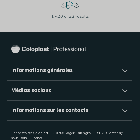
page
1
page
2
1 - 20 of 22 results
Informations générales​
Médias sociaux
Informations sur les contacts
Laboratoires Coloplast
38 rue Roger Salengro
94120
Fontenay-
sous-Bois
France