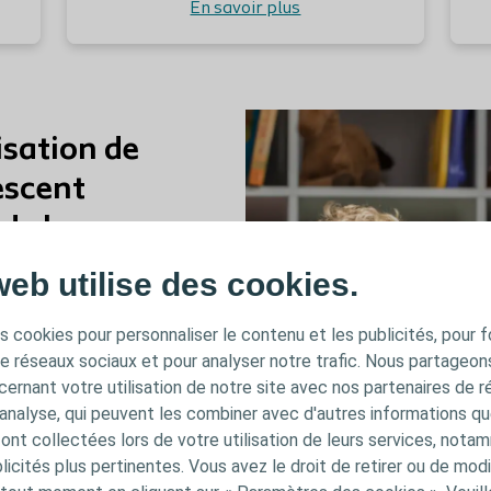
En savoir plus
sation de
lescent
 de la
web utilise des cookies.
ansition ado-adulte ont
s cookies pour personnaliser le contenu et les publicités, pour f
enants lors
de réseaux sociaux et pour analyser notre trafic. Nous partageo
ubles de la continence
ernant votre utilisation de notre site avec nos partenaires de r
, psychiques et
'analyse, qui peuvent les combiner avec d'autres informations qu
s ont collectées lors de votre utilisation de leurs services, not
apeutiques à mettre en
icités plus pertinentes. Vous avez le droit de retirer ou de modi
lance pour les équipes