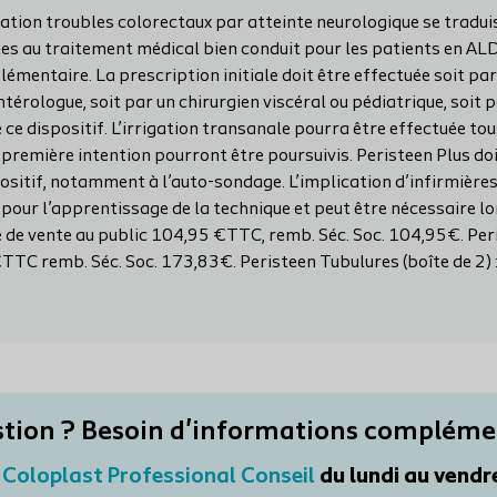
tion troubles colorectaux par atteinte neurologique se tradui
les au traitement médical bien conduit pour les patients en ALD
émentaire. La prescription initiale doit être effectuée soit p
térologue, soit par un chirurgien viscéral ou pédiatrique, soit 
e dispositif. L’irrigation transanale pourra être effectuée tous 
 première intention pourront être poursuivis. Peristeen Plus do
spositif, notamment à l’auto-sondage. L’implication d’infirmière
r l’apprentissage de la technique et peut être nécessaire lors
mite de vente au public 104,95 €TTC, remb. Séc. Soc. 104,95€. Per
TTC remb. Séc. Soc. 173,83€. Peristeen Tubulures (boîte de 2) : 
tion ? Besoin d'informations compléme
e
Coloplast Professional Conseil
du lundi au vendr