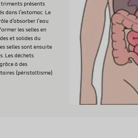
utriments présents
és dans l’estomac. Le
 rôle d’absorber l’eau
former les selles en
des et solides du
s selles sont ensuite
s. Les déchets
 grâce à des
aires (péristaltisme).