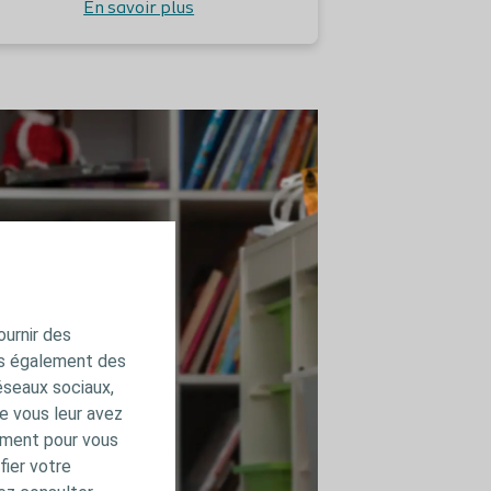
En savoir plus
ournir des
ns également des
éseaux sociaux,
e vous leur avez
amment pour vous
fier votre