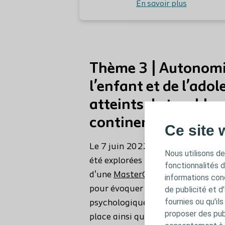
En savoir plus
Thème 3 | Autonomi
l’enfant et de l’ado
atteints de troubles
continence
Ce site 
Le 7 juin 2022, l'enfance et la tr
Nous utilisons de
été explorées par plusieurs interv
fonctionnalités 
d'une
MasterClass
dédiée aux tro
informations conc
pour évoquer les enjeux physiques
de publicité et d
fournies ou qu'il
psychologiques, les actions thér
proposer des publ
place ainsi que les points de vigi