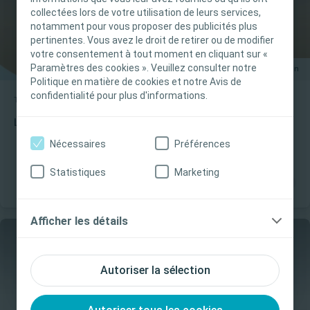
dans le Code de la santé publique français. Le
collectées lors de votre utilisation de leurs services,
notamment pour vous proposer des publicités plus
contenu du site est destiné à l’information et
pertinentes. Vous avez le droit de retirer ou de modifier
l’éducation et peut ne pas être adapté à toutes
votre consentement à tout moment en cliquant sur «
les juridictions. Coloplast ne fournit pas de
Paramètres des cookies ». Veuillez consulter notre
1.09 min
conseils médicaux. Le professionnel de santé est
Politique en matière de cookies et notre Avis de
seul responsable du choix du traitement pour les
confidentialité pour plus d'informations.
Troubles colorectaux
Guide d’utilisation
patients. Pour obtenir des informations
L'irrigation transanale avec Peristeen
détaillées sur les produits présentés, y compris
Nécessaires
Préférences
les instructions d'utilisation, contre-indications,
effets, précautions et avertissements, veuillez
Statistiques
Marketing
consulter le mode d'emploi (IFU) du produit avant
de l'utiliser.
Afficher les détails
Je suis un Professionnel de santé
Je ne suis pas un Professionnel de santé
Autoriser la sélection