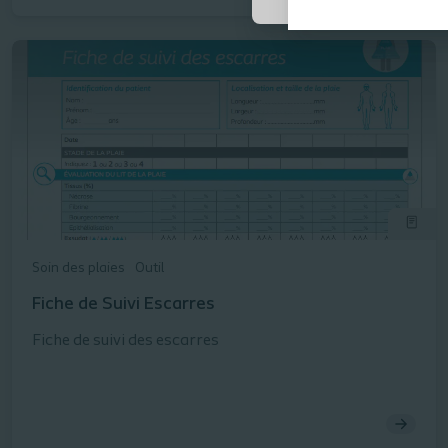
Soin des plaies
Outil
Fiche de Suivi Escarres
Fiche de suivi des escarres