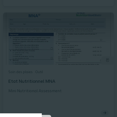
Soin des plaies
Outil
Etat Nutritionnel MNA
Mini Nutritional Assessment