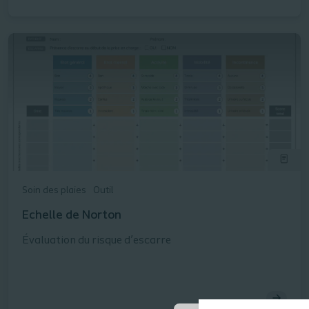
Soin des plaies
Outil
Echelle de Norton
Évaluation du risque d’escarre