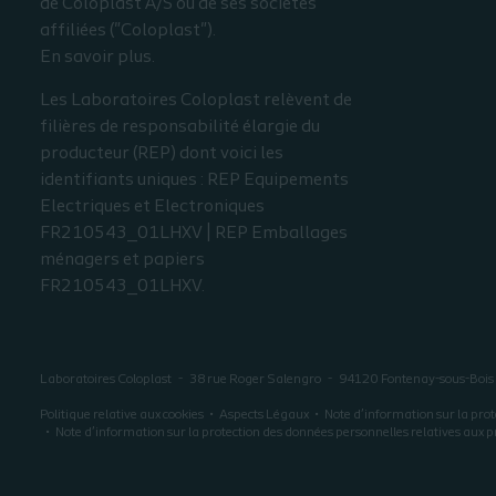
de Coloplast A/S ou de ses sociétés
affiliées ("Coloplast").
En savoir plus.
Les Laboratoires Coloplast relèvent de
filières de responsabilité élargie du
producteur (REP) dont voici les
identifiants uniques : REP Equipements
Electriques et Electroniques
FR210543_01LHXV | REP Emballages
ménagers et papiers
FR210543_01LHXV.
Laboratoires Coloplast
38 rue Roger Salengro
94120
Fontenay-sous-Bois
Politique relative aux cookies
Aspects Légaux
Note d’information sur la prot
Note d’information sur la protection des données personnelles relatives aux p