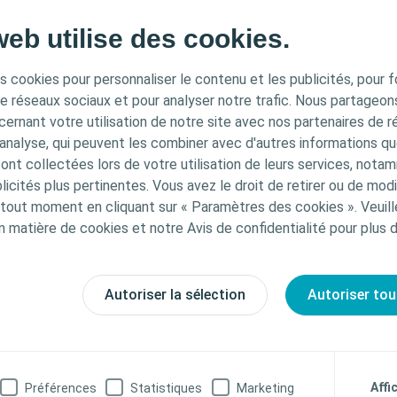
web utilise des cookies.
ATION IMPORTANTE
s cookies pour personnaliser le contenu et les publicités, pour f
de réseaux sociaux et pour analyser notre trafic. Nous partageo
ernant votre utilisation de notre site avec nos partenaires de r
tiné uniquement aux professionnels de santé français tel
'analyse, qui peuvent les combiner avec d'autres informations qu
 la santé publique français. Le contenu du site est desti
s ont collectées lors de votre utilisation de leurs services, not
t l’éducation et peut ne pas être adapté à toutes les juri
icités plus pertinentes. Vous avez le droit de retirer ou de modi
urnit pas de conseils médicaux. Le professionnel de sant
out moment en cliquant sur « Paramètres des cookies ». Veuill
choix du traitement pour les patients. Pour obtenir des
n matière de cookies et notre Avis de confidentialité pour plus 
es produits présentés, y compris les instructions d'utilis
Soin des plaies
Outil
fets, précautions et avertissements, veuillez consulter 
Evaluation des plaises
 avant de l'utiliser.
Autoriser la sélection
Autoriser tou
Fiche d’évaluation de la plaie
sionnel de santé
Je ne suis pas un Professionnel de santé
Affi
Préférences
Statistiques
Marketing