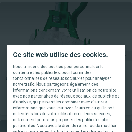
Ce site web utilise des cookies.
Nous utilisons des cookies pour personnaliser le
Incontinence urinaire
Guide d’utilisation
contenu et les publicités, pour fournir des
fonctionnalités de réseaux sociaux et pour analyser
Utilisation d'une poche de nuit Conveen®
notre trafic. Nous partageons également des
INFORMATION IMPORTANTE
informations concernant votre utilisation de notre site
avec nos partenaires de réseaux sociaux, de publicité et
Ce site est destiné uniquement aux
d'analyse, qui peuvent les combiner avec d'autres
professionnels de santé français tels que définis
informations que vous leur avez fournies ou qu'ils ont
dans le Code de la santé publique français. Le
collectées lors de votre utilisation de leurs services,
notamment pour vous proposer des publicités plus
contenu du site est destiné à l’information et
pertinentes. Vous avez le droit de retirer ou de modifier
l’éducation et peut ne pas être adapté à toutes
votre consentement à tout moment en cliquant sur «