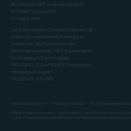
de Coloplast A/S ou de ses sociétés
affiliées ("Coloplast").
En savoir plus.
Les Laboratoires Coloplast relèvent de
filières de responsabilité élargie du
producteur (REP) dont voici les
identifiants uniques : REP Equipements
Electriques et Electroniques
FR210543_01LHXV | REP Emballages
ménagers et papiers
FR210543_01LHXV.
Laboratoires Coloplast
38 rue Roger Salengro
94120
Fontenay-sous-Bois
Politique relative aux cookies
Aspects Légaux
Note d’information sur la prot
Note d’information sur la protection des données personnelles relatives aux p