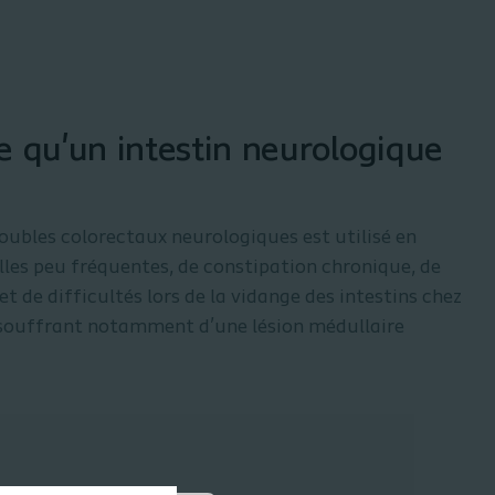
e qu'un intestin neurologique
oubles colorectaux neurologiques est utilisé en
lles peu fréquentes, de constipation chronique, de
et de difficultés lors de la vidange des intestins chez
 souffrant notamment d’une lésion médullaire