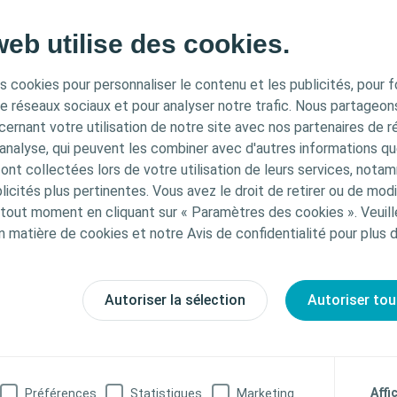
web utilise des cookies.
ATION IMPORTANTE
s cookies pour personnaliser le contenu et les publicités, pour f
de réseaux sociaux et pour analyser notre trafic. Nous partageo
ernant votre utilisation de notre site avec nos partenaires de r
tiné uniquement aux professionnels de santé français tel
'analyse, qui peuvent les combiner avec d'autres informations qu
 la santé publique français. Le contenu du site est desti
s ont collectées lors de votre utilisation de leurs services, not
t l’éducation et peut ne pas être adapté à toutes les juri
icités plus pertinentes. Vous avez le droit de retirer ou de modi
urnit pas de conseils médicaux. Le professionnel de sant
ation
out moment en cliquant sur « Paramètres des cookies ». Veuill
choix du traitement pour les patients. Pour obtenir des
n matière de cookies et notre Avis de confidentialité pour plus 
 du fait de
es produits présentés, y compris les instructions d'utilis
central. En
fets, précautions et avertissements, veuillez consulter 
ion médullaire
 avant de l'utiliser.
Autoriser la sélection
Autoriser tou
sionnel de santé
Je ne suis pas un Professionnel de santé
Affi
Préférences
Statistiques
Marketing