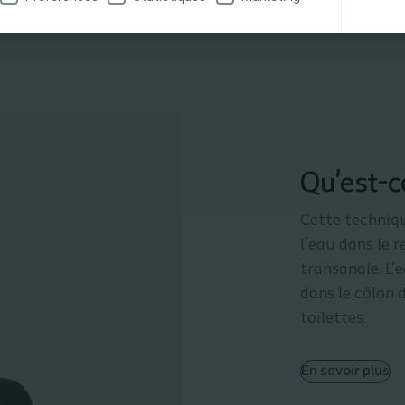
Qu'est-c
Cette techniqu
l’eau dans le 
transanale. L’
dans le côlon 
toilettes.
En savoir plus