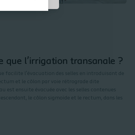
e que l’irrigation transanale ?
e facilite l’évacuation des selles en introduisant de
rectum et le côlon par voie rétrograde dite
eau est ensuite évacuée avec les selles contenues
descendant, le côlon sigmoïde et le rectum, dans les