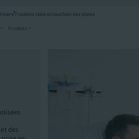
rinaire
Troubles colorectaux
Soin des plaies
Produits
alisées
et des
 prise en