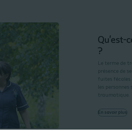
Qu'est-c
?
Le terme de tr
présence de se
fuites fécales 
les personnes
traumatique.
En savoir plus