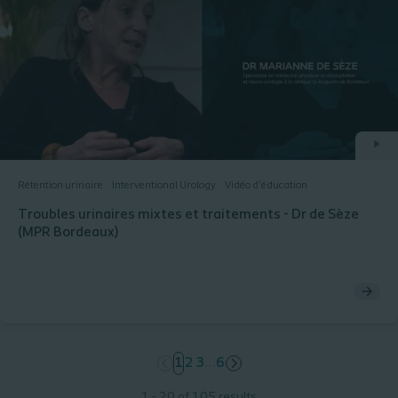
Rétention urinaire
Interventional Urology
Vidéo d'éducation
Troubles urinaires mixtes et traitements - Dr de Sèze
(MPR Bordeaux)
…
page
1
page
2
page
3
page
6
1 - 20 of 105 results