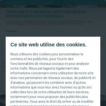
Ce site web utilise des cookies.
Nous utilisons des cookies pour personnaliser le
Rétention urinaire
Lecture rapide
contenu et les publicités, pour fournir des
Article 4 | Trois sujets à aborder lors d'une séance
fonctionnalités de réseaux sociaux et pour analyser
d'éducation à l'autosondage
notre trafic. Nous partageons également des
INFORMATION IMPORTANTE
informations concernant votre utilisation de notre site
TROIS SUJETS À ABORDER LORS D'UNE SÉANCE D’ÉDUCATION A
avec nos partenaires de réseaux sociaux, de publicité et
L'AUTOSONDAGE
Ce site est destiné uniquement aux
d'analyse, qui peuvent les combiner avec d'autres
professionnels de santé français tels que définis
informations que vous leur avez fournies ou qu'ils ont
dans le Code de la santé publique français. Le
collectées lors de votre utilisation de leurs services,
notamment pour vous proposer des publicités plus
contenu du site est destiné à l’information et
pertinentes. Vous avez le droit de retirer ou de modifier
l’éducation et peut ne pas être adapté à toutes