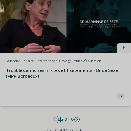
Rétention urinaire
Interventional Urology
Vidéo d'éducation
Troubles urinaires mixtes et traitements - Dr de Sèze
(MPR Bordeaux)
…
page
1
page
2
page
3
page
6
1 - 20 of 105 results