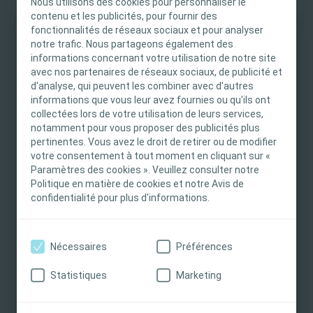
Nous utilisons des cookies pour personnaliser le
professionnels de santé. Ces données sont traitées
contenu et les publicités, pour fournir des
fonctionnalités de réseaux sociaux et pour analyser
pour les finalités suivantes : la gestion des activités
notre trafic. Nous partageons également des
marketing et promotionnelles (y compris l'envoi de
INFORMATION IMPORTANTE
informations concernant votre utilisation de notre site
communications) ; la gestion des inscriptions aux
avec nos partenaires de réseaux sociaux, de publicité et
sessions d’information sur les produits Coloplast ; la
Ce site est destiné uniquement aux
d'analyse, qui peuvent les combiner avec d'autres
gestion des demandes d’échantillons de produits ; la
professionnels de santé français tels que définis
informations que vous leur avez fournies ou qu'ils ont
gestion des prises de rendez-vous avec les équipes
dans le Code de la santé publique français. Le
collectées lors de votre utilisation de leurs services,
commerciales de Coloplast ; la gestion des contrats
notamment pour vous proposer des publicités plus
contenu du site est destiné à l’information et
et conventions (y inclus leur signature et leur
pertinentes. Vous avez le droit de retirer ou de modifier
l’éducation et peut ne pas être adapté à toutes
exécution, les paiements associés, la gestion de
votre consentement à tout moment en cliquant sur «
les juridictions. Coloplast ne fournit pas de
l’archivage, et les formalités auprès des Autorités
Paramètres des cookies ». Veuillez consulter notre
conseils médicaux. Le professionnel de santé est
Politique en matière de cookies et notre Avis de
compétentes) ; répondre aux exigences légales et
seul responsable du choix du traitement pour les
confidentialité pour plus d'informations.
réglementaires applicables (en particulier les
patients. Pour obtenir des informations
obligations relatives à la transparence, la lutte
contre la corruption, l’inspection fiscale des
détaillées sur les produits présentés, y compris
comptes).
Nécessaires
Préférences
les instructions d'utilisation, contre-indications,
effets, précautions et avertissements, veuillez
Pour en savoir plus sur la manière dont Coloplast,
Statistiques
Marketing
consulter le mode d'emploi (IFU) du produit avant
responsable du traitement de données, gère vos
de l'utiliser.
données personnelles et comment vous pouvez