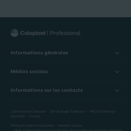
Informations générales​
Médias sociaux
Informations sur les contacts
Laboratoires Coloplast
38 rue Roger Salengro
94120
Fontenay-
sous-Bois
France
Politique relative aux cookies
Aspects Légaux
Note d’information sur la protection des données personnelles relatives