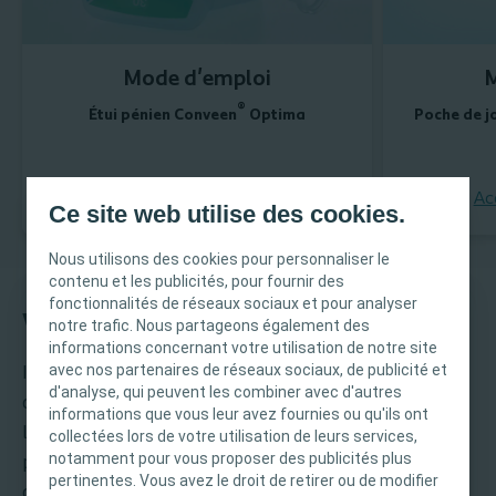
Mode d'emploi
®
Étui pénien Conveen
Optima
Poche de j
Accédez au document
Ac
Ce site web utilise des cookies.
Nous utilisons des cookies pour personnaliser le
contenu et les publicités, pour fournir des
fonctionnalités de réseaux sociaux et pour analyser
Vidéos de bon usage
notre trafic. Nous partageons également des
INFORMATION IMPORTANTE
informations concernant votre utilisation de notre site
avec nos partenaires de réseaux sociaux, de publicité et
Il est important de tenir compte du mode de vie
Ce site est destiné uniquement aux
d'analyse, qui peuvent les combiner avec d'autres
de vos patients pour trouver des produits qui
professionnels de santé français tels que définis
informations que vous leur avez fournies ou qu'ils ont
leur conviennent. Ces courtes vidéos vous
dans le Code de la santé publique français. Le
collectées lors de votre utilisation de leurs services,
notamment pour vous proposer des publicités plus
contenu du site est destiné à l’information et
présentent comment utiliser les systèmes
pertinentes. Vous avez le droit de retirer ou de modifier
®
l’éducation et peut ne pas être adapté à toutes
collecteurs Conveen
: étuis péniens