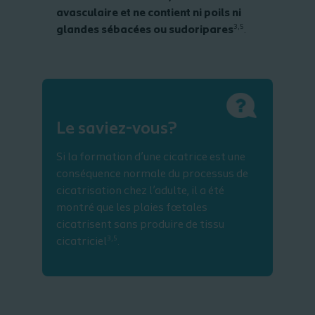
avasculaire et ne contient ni poils ni
3,5
glandes sébacées ou sudoripares
.
Le saviez-vous?
Si la formation d’une cicatrice est une
conséquence normale du processus de
cicatrisation chez l’adulte, il a été
montré que les plaies fœtales
cicatrisent sans produire de tissu
3,5
cicatriciel
.