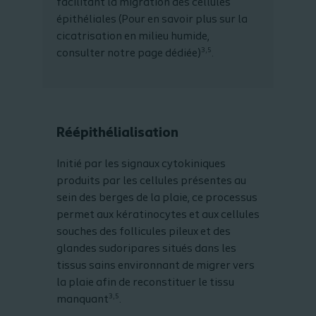
facilitant la migration des cellules
épithéliales (Pour en savoir plus sur la
cicatrisation en milieu humide,
3,5
consulter notre page dédiée)
.
Réépithélialisation
Initié par les signaux cytokiniques
produits par les cellules présentes au
sein des berges de la plaie, ce processus
permet aux kératinocytes et aux cellules
souches des follicules pileux et des
glandes sudoripares situés dans les
tissus sains environnant de migrer vers
la plaie afin de reconstituer le tissu
3,5
manquant
.