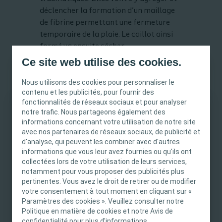
déclencher la formation d’un maillage
de fibrine permettant une fermeture
temporaire de la plaie. Le caillot ainsi
formé va ensuite sécher
progressivement et former une croûte
Ce site web utilise des cookies.
permettant de protéger la plaie tout en
Nous utilisons des cookies pour personnaliser le
restaurant l’intégrité de la barrière
contenu et les publicités, pour fournir des
cutanée. En addition à ce rôle de
fonctionnalités de réseaux sociaux et pour analyser
réparation temporaire de la peau, le
notre trafic. Nous partageons également des
INFORMATION IMPORTANTE
caillot va également fournir la matrice
informations concernant votre utilisation de notre site
essentielle à la migration des cellules
avec nos partenaires de réseaux sociaux, de publicité et
Ce site est destiné uniquement aux
d'analyse, qui peuvent les combiner avec d'autres
indispensables à la réparation des
professionnels de santé français tels que définis
informations que vous leur avez fournies ou qu'ils ont
3-5
tissus lésés
.
dans le Code de la santé publique français. Le
collectées lors de votre utilisation de leurs services,
notamment pour vous proposer des publicités plus
contenu du site est destiné à l’information et
pertinentes. Vous avez le droit de retirer ou de modifier
l’éducation et peut ne pas être adapté à toutes
votre consentement à tout moment en cliquant sur «
les juridictions. Coloplast ne fournit pas de
Paramètres des cookies ». Veuillez consulter notre
conseils médicaux. Le professionnel de santé est
Politique en matière de cookies et notre Avis de
seul responsable du choix du traitement pour les
confidentialité pour plus d'informations.