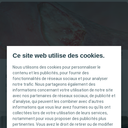
Ce site web utilise des cookies.
Nous utilisons des cookies pour personnaliser le
Soin des plaies
Article
contenu et les publicités, pour fournir des
Le rôle de l'espace mort dans la cicatrisation
fonctionnalités de réseaux sociaux et pour analyser
notre trafic. Nous partageons également des
INFORMATION IMPORTANTE
L’espace mort (espace entre le lit de la plaie et le pansement)
informations concernant votre utilisation de notre site
impacte la cicatrisation. Découvrez avec précision ce qu'est
avec nos partenaires de réseaux sociaux, de publicité et
l'espace mort et quel est son rôle.
Ce site est destiné uniquement aux
d'analyse, qui peuvent les combiner avec d'autres
professionnels de santé français tels que définis
informations que vous leur avez fournies ou qu'ils ont
dans le Code de la santé publique français. Le
collectées lors de votre utilisation de leurs services,
notamment pour vous proposer des publicités plus
contenu du site est destiné à l’information et
pertinentes. Vous avez le droit de retirer ou de modifier
l’éducation et peut ne pas être adapté à toutes