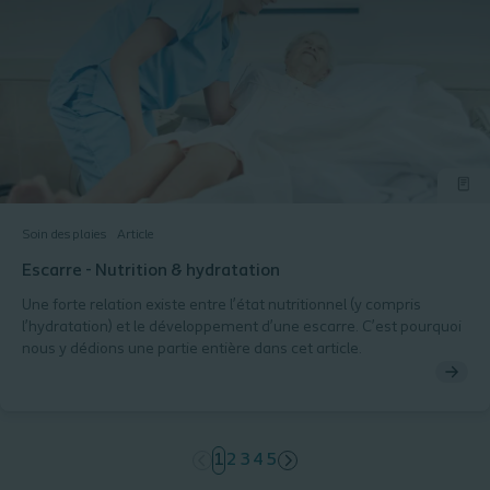
Soin des plaies
Article
Escarre - Nutrition & hydratation
Une forte relation existe entre l’état nutritionnel (y compris
l’hydratation) et le développement d’une escarre. C’est pourquoi
nous y dédions une partie entière dans cet article.
page
1
page
2
page
3
page
4
page
5