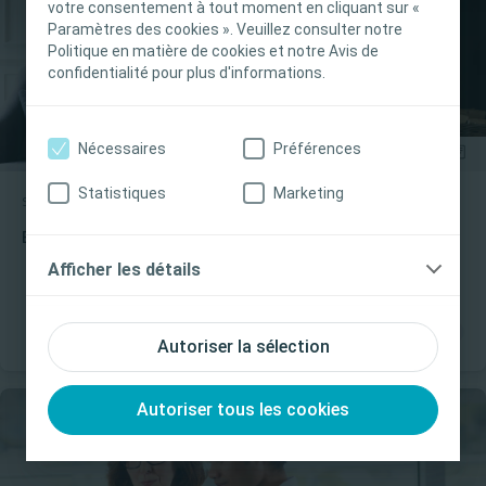
votre consentement à tout moment en cliquant sur «
les juridictions. Coloplast ne fournit pas de
Paramètres des cookies ». Veuillez consulter notre
conseils médicaux. Le professionnel de santé est
Politique en matière de cookies et notre Avis de
seul responsable du choix du traitement pour les
confidentialité pour plus d'informations.
patients. Pour obtenir des informations
détaillées sur les produits présentés, y compris
Nécessaires
Préférences
les instructions d'utilisation, contre-indications,
effets, précautions et avertissements, veuillez
Statistiques
Marketing
consulter le mode d'emploi (IFU) du produit avant
Soin des plaies
Article
de l'utiliser.
Évaluation et prise en charge des plaies
Afficher les détails
Je suis un Professionnel de santé
Je ne suis pas un Professionnel de santé
Autoriser la sélection
Autoriser tous les cookies