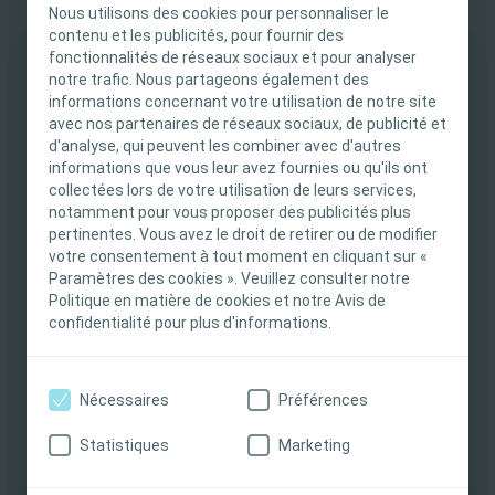
pourra vous remettre des kits de
Nous utilisons des cookies pour personnaliser le
contenu et les publicités, pour fournir des
sortie pour vos patients :
fonctionnalités de réseaux sociaux et pour analyser
notre trafic. Nous partageons également des
INFORMATION IMPORTANTE
informations concernant votre utilisation de notre site
avec nos partenaires de réseaux sociaux, de publicité et
Ce site est destiné uniquement aux
d'analyse, qui peuvent les combiner avec d'autres
professionnels de santé français tels que définis
informations que vous leur avez fournies ou qu'ils ont
dans le Code de la santé publique français. Le
collectées lors de votre utilisation de leurs services,
notamment pour vous proposer des publicités plus
contenu du site est destiné à l’information et
pertinentes. Vous avez le droit de retirer ou de modifier
l’éducation et peut ne pas être adapté à toutes
votre consentement à tout moment en cliquant sur «
les juridictions. Coloplast ne fournit pas de
Paramètres des cookies ». Veuillez consulter notre
conseils médicaux. Le professionnel de santé est
Politique en matière de cookies et notre Avis de
seul responsable du choix du traitement pour les
confidentialité pour plus d'informations.
patients. Pour obtenir des informations
détaillées sur les produits présentés, y compris
Nécessaires
Préférences
les instructions d'utilisation, contre-indications,
effets, précautions et avertissements, veuillez
Statistiques
Marketing
consulter le mode d'emploi (IFU) du produit avant
de l'utiliser.