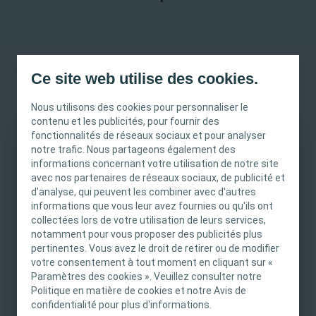
Ce site web utilise des cookies.
Vous trouverez sur cette page le catalogue
de nos gammes soin des stomies et
Nous utilisons des cookies pour personnaliser le
continence.
contenu et les publicités, pour fournir des
fonctionnalités de réseaux sociaux et pour analyser
notre trafic. Nous partageons également des
INFORMATION IMPORTANTE
informations concernant votre utilisation de notre site
avec nos partenaires de réseaux sociaux, de publicité et
Ce site est destiné uniquement aux
d'analyse, qui peuvent les combiner avec d'autres
professionnels de santé français tels que définis
informations que vous leur avez fournies ou qu'ils ont
catalogue gamme stomie -
dans le Code de la santé publique français. Le
collectées lors de votre utilisation de leurs services,
PDF
mai2024.pdf
notamment pour vous proposer des publicités plus
contenu du site est destiné à l’information et
pertinentes. Vous avez le droit de retirer ou de modifier
PDF
0 pages
l’éducation et peut ne pas être adapté à toutes
votre consentement à tout moment en cliquant sur «
les juridictions. Coloplast ne fournit pas de
Paramètres des cookies ». Veuillez consulter notre
Télécharger
conseils médicaux. Le professionnel de santé est
Politique en matière de cookies et notre Avis de
seul responsable du choix du traitement pour les
Visualiser
confidentialité pour plus d'informations.