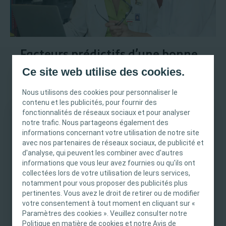
Facteurs prédictifs d’une bonne
observance à l’irrigation
Ce site web utilise des cookies.
transanale avec Peristeen®
Nous utilisons des cookies pour personnaliser le
contenu et les publicités, pour fournir des
Cette analyse rétrospective a été menée
fonctionnalités de réseaux sociaux et pour analyser
auprès de 108 patients ayant recours à
notre trafic. Nous partageons également des
INFORMATION IMPORTANTE
informations concernant votre utilisation de notre site
l’irrigation transanale et a duré 4 ans.
avec nos partenaires de réseaux sociaux, de publicité et
Ce site est destiné uniquement aux
L’observance au système d’irrigation
d'analyse, qui peuvent les combiner avec d'autres
professionnels de santé français tels que définis
®
informations que vous leur avez fournies ou qu'ils ont
transanale avec Peristeen
et les facteurs
dans le Code de la santé publique français. Le
collectées lors de votre utilisation de leurs services,
prédictifs d’une bonne observance ont pu
notamment pour vous proposer des publicités plus
contenu du site est destiné à l’information et
être évalués.
pertinentes. Vous avez le droit de retirer ou de modifier
l’éducation et peut ne pas être adapté à toutes
votre consentement à tout moment en cliquant sur «
les juridictions. Coloplast ne fournit pas de
Paramètres des cookies ». Veuillez consulter notre
conseils médicaux. Le professionnel de santé est
Politique en matière de cookies et notre Avis de