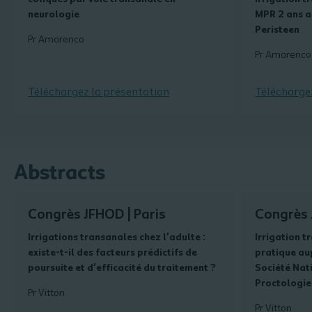
neurologie
MPR 2 ans a
Peristeen
Pr Amarenco
Pr Amarenco 
Téléchargez la présentation
Télécharge
Abstracts
Congrès JFHOD | Paris
Congrès 
Irrigations transanales chez l'adulte :
Irrigation t
existe-t-il des facteurs prédictifs de
pratique au
poursuite et d'efficacité du traitement ?
Société Nat
Proctologie
Pr Vitton
Pr Vitton