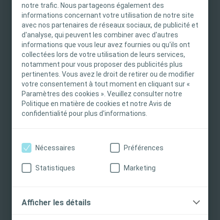
notre trafic. Nous partageons également des
INFORMATION IMPORTANTE
professionnel de santé
informations concernant votre utilisation de notre site
Être utilisé en association avec
avec nos partenaires de réseaux sociaux, de publicité et
Ce site est destiné uniquement aux
une bande de compression
d'analyse, qui peuvent les combiner avec d'autres
professionnels de santé français tels que définis
informations que vous leur avez fournies ou qu'ils ont
dans le Code de la santé publique français. Le
Mises en garde & avertissements :
collectées lors de votre utilisation de leurs services,
notamment pour vous proposer des publicités plus
contenu du site est destiné à l’information et
Il est nécessaire au moment de
pertinentes. Vous avez le droit de retirer ou de modifier
l’éducation et peut ne pas être adapté à toutes
votre consentement à tout moment en cliquant sur «
l'application d'activer le silicone
les juridictions. Coloplast ne fournit pas de
Paramètres des cookies ». Veuillez consulter notre
en passant les doigts plusieurs
conseils médicaux. Le professionnel de santé est
Politique en matière de cookies et notre Avis de
fois sur les bords du pansement
seul responsable du choix du traitement pour les
confidentialité pour plus d'informations.
pour qu'il adhère correctement à
patients. Pour obtenir des informations
la peau.
détaillées sur les produits présentés, y compris
Ce produit est à usage unique : ne
Nécessaires
Préférences
les instructions d'utilisation, contre-indications,
pas le réutiliser. Ne pas utiliser si
effets, précautions et avertissements, veuillez
Statistiques
Marketing
l'emballage est endommagé car la
consulter le mode d'emploi (IFU) du produit avant
stérilité du produit peut avoir été
de l'utiliser.
compromise
Afficher les détails
Les plaies infectées, les plaies
Je suis un Professionnel de santé
diabétiques et celles causées