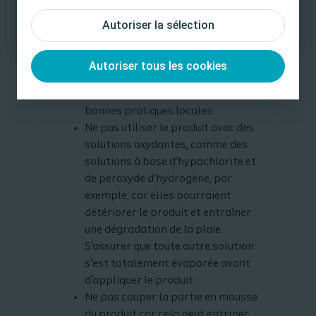
Je ne suis pas un Professionnel de santé
exclusivement ou partiellement
Autoriser la sélection
par une insuffisance artérielle
doivent être étroitement
surveillées et prises en charge par
Autoriser tous les cookies
un professionnel de santé en
accord avec les directives de
bonnes pratiques locales
Ne pas utiliser le produit avec des
solutions oxydantes, comme des
solutions à base d'hypochlorite et
de peroxyde d'hydrogène, par
exemple, car elles pourraient
détériorer le produit et entraîner
une dégradation de la plaie.
S'assurer que toute autre solution
s'est totalement évaporée avant
d'appliquer le produit.
Ne pas couper la partie en mousse
du produit car cela peut entrïner