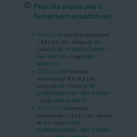
Pour les plaies peu à
fortement exsudatives
7,5 x 7,5 cm
(surface absorbante
= 4,5 x 4,5 cm) – boîtes de
10
–
Codes
GTIN 5708932530828
–
Réf. 334343
– Code
LPPR
6346930
12,5 x 12,5 cm
(surface
absorbante = 8,5 x 8,5 cm) –
boîtes de
10
– Codes
GTIN
5708932655149
–
Réf. 334363
– Code
LPPR 6346870
17,5 x 17,5 cm
(surface
absorbante = 13 x 13 cm) – boîtes
de
10
– Codes
GTIN
5708932530309
–
Réf. 334384