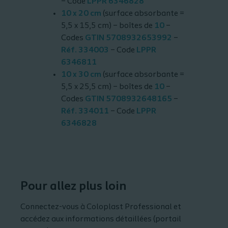
– Code
LPPR 6346828
10 x 20 cm
(surface absorbante =
5,5 x 15,5 cm) – boîtes de
10
–
Codes
GTIN 5708932653992
–
Réf. 334003
– Code
LPPR
6346811
10 x 30 cm
(surface absorbante =
5,5 x 25,5 cm) – boîtes de
10
–
Codes
GTIN 5708932648165
–
Réf. 334011
– Code
LPPR
6346828
Pour allez plus loin
Connectez-vous à Coloplast Professional et
accédez aux informations détaillées (portail