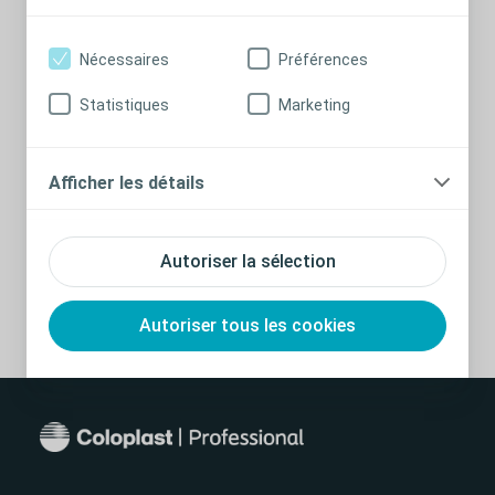
Nécessaires
Préférences
Statistiques
Marketing
Catalogue gamme continence -
PDF
nov2024.pdf
Afficher les détails
PDF
0 pages
Autoriser la sélection
Télécharger
Visualiser
Autoriser tous les cookies