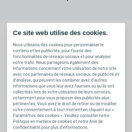
Ce site web utilise des cookies.
Vous trouverez sur cette page le catalogue
de nos gammes soin des stomies et
Nous utilisons des cookies pour personnaliser le
continence.
contenu et les publicités, pour fournir des
fonctionnalités de réseaux sociaux et pour analyser
notre trafic. Nous partageons également des
informations concernant votre utilisation de notre site
avec nos partenaires de réseaux sociaux, de publicité et
d'analyse, qui peuvent les combiner avec d'autres
informations que vous leur avez fournies ou qu'ils ont
catalogue gamme stomie -
collectées lors de votre utilisation de leurs services,
PDF
mai2024.pdf
notamment pour vous proposer des publicités plus
pertinentes. Vous avez le droit de retirer ou de modifier
PDF
0 pages
votre consentement à tout moment en cliquant sur «
Paramètres des cookies ». Veuillez consulter notre
Télécharger
Politique en matière de cookies et notre Avis de
Visualiser
confidentialité pour plus d'informations.