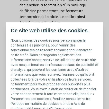
déclencher la formation d’un maillage
de fibrine permettant une fermeture
temporaire de la plaie. Le caillot ainsi
formé va ensuite sécher
progressivement et former une croûte
Ce site web utilise des cookies.
permettant de protéger la plaie tout en
Nous utilisons des cookies pour personnaliser le
restaurant l’intégrité de la barrière
contenu et les publicités, pour fournir des
cutanée. En addition à ce rôle de
fonctionnalités de réseaux sociaux et pour analyser
réparation temporaire de la peau, le
notre trafic. Nous partageons également des
caillot va également fournir la matrice
informations concernant votre utilisation de notre site
essentielle à la migration des cellules
avec nos partenaires de réseaux sociaux, de publicité et
d'analyse, qui peuvent les combiner avec d'autres
indispensables à la réparation des
informations que vous leur avez fournies ou qu'ils ont
3-5
tissus lésés
.
collectées lors de votre utilisation de leurs services,
notamment pour vous proposer des publicités plus
pertinentes. Vous avez le droit de retirer ou de modifier
votre consentement à tout moment en cliquant sur «
Paramètres des cookies ». Veuillez consulter notre
Politique en matière de cookies et notre Avis de
confidentialité pour plus d'informations.