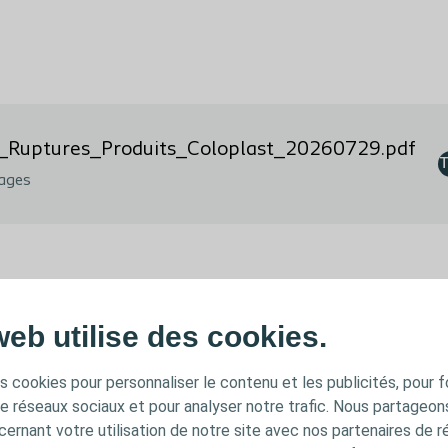
_Ruptures_Produits_Coloplast_20260729.pdf
T
ages
web utilise des cookies.
Une question ? Besoin d'aide ?
s cookies pour personnaliser le contenu et les publicités, pour f
de réseaux sociaux et pour analyser notre trafic. Nous partageo
Retrouvez nos services dédiés en fonction de votre profil 
ernant votre utilisation de notre site avec nos partenaires de r