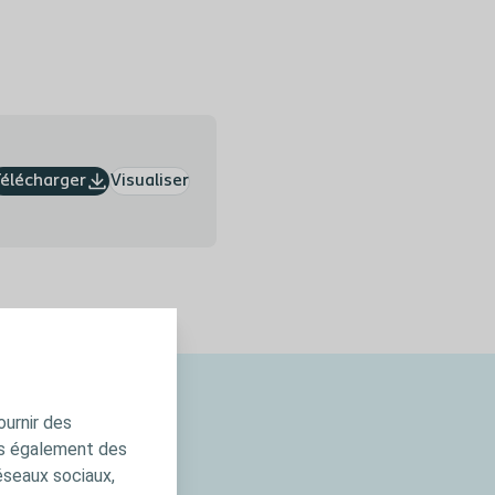
élécharger
Visualiser
ournir des
ns également des
:
éseaux sociaux,