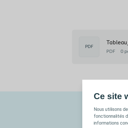
Tableau
PDF
PDF
0 p
Ce site 
Nous utilisons de
fonctionnalités 
informations conc