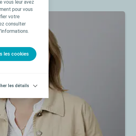
e vous leur avez
amment pour vous
Service 
fier votre
ez consulter
d'informations.
s les cookies
cher les détails