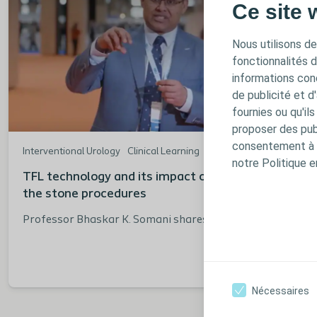
Ce site 
safety of procedures, and the evolving technology
behind laser fibers.
Nous utilisons de
fonctionnalités 
informations conc
de publicité et d
fournies ou qu'il
proposer des publ
consentement à t
Interventional Urology
Clinical Learning
notre Politique e
TFL technology and its impact on the ease of
the stone procedures
Professor Bhaskar K. Somani shares his perspective
on the challenges of stone procedures and highlights
how TFL technology has the potential to improve
patient outcomes.
Nécessaires