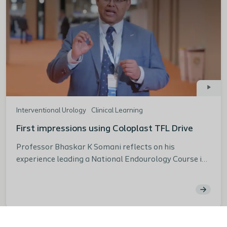
Interventional Urology
Clinical Learning
First impressions using Coloplast TFL Drive
Professor Bhaskar K Somani reflects on his
experience leading a National Endourology Course in
Southampton, England, where he used the Coloplast
TFL Drive for the first time and introduced it to his
trainees. He shares his insights on the device,
highlighting its interface and settings.