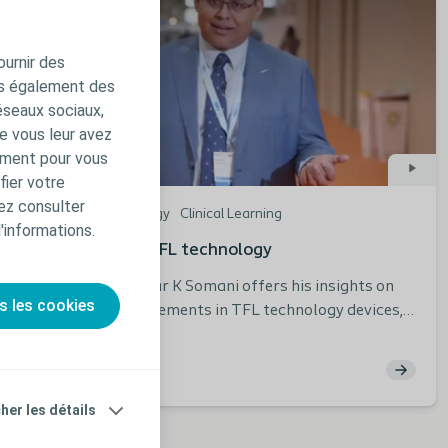
ournir des
ns également des
éseaux sociaux,
e vous leur avez
amment pour vous
fier votre
ez consulter
Interventional Urology
Clinical Learning
d'informations.
The future of TFL technology
Professor Bhaskar K Somani offers his insights on
s les cookies
the latest advancements in TFL technology devices,
highlighting the key improvements he anticipates as
an endourologist.
cher les détails