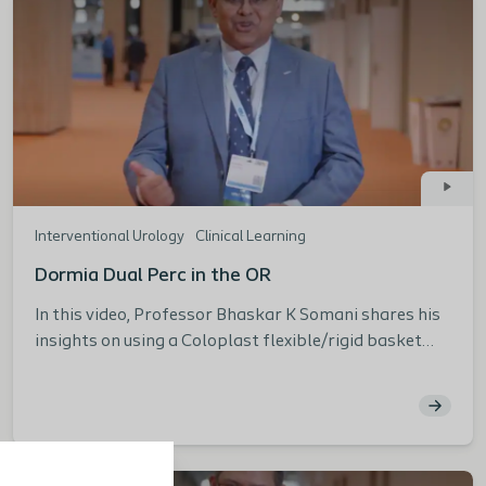
Interventional Urology
Clinical Learning
Dormia Dual Perc in the OR
In this video, Professor Bhaskar K Somani shares his
insights on using a Coloplast flexible/rigid basket
during recent stone removal procedures. He
highlights when it is useful to have this 2-in-1
solution in place, the key advantages of having a
product like this in the OR, and its impact on a stone-
free rate.