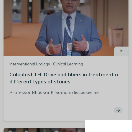
Interventional Urology
Clinical Learning
Coloplast TFL Drive and fibers in treatment of
different types of stones
Professor Bhaskar K. Somani discusses his
experience using the Coloplast TFL Drive for treating
patients with various types of stones. He provides
insights into the device's performance, covering key
aspects such as optimal settings, the quality of
dusting and fragmenting stones, the speed and