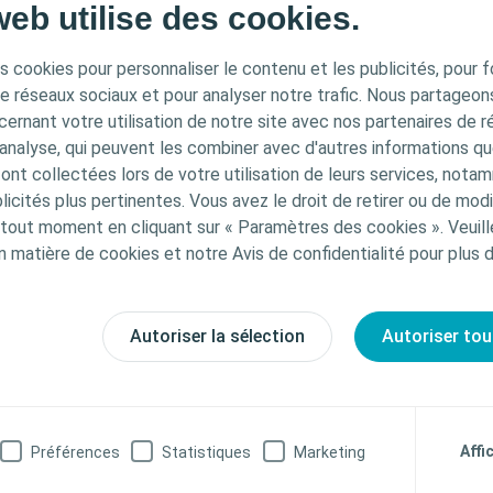
web utilise des cookies.
s cookies pour personnaliser le contenu et les publicités, pour f
de réseaux sociaux et pour analyser notre trafic. Nous partageo
ernant votre utilisation de notre site avec nos partenaires de r
'analyse, qui peuvent les combiner avec d'autres informations qu
s ont collectées lors de votre utilisation de leurs services, not
icités plus pertinentes. Vous avez le droit de retirer ou de modi
out moment en cliquant sur « Paramètres des cookies ». Veuill
Interventional Urology
Clinical Learning
n matière de cookies et notre Avis de confidentialité pour plus 
Coloplast TFL Drive and ureteroscopy
Dr Amelia Pietropaolo is a consultant urological
Autoriser la sélection
Autoriser tou
surgeon performing around 200 ureteroscopy
procedures per year. In this video she shares her
opinion on the use of TFL technology in urological
procedures, its effectiveness with different types of
stones in comparison to Holmium YAG lasers and her
Affi
Préférences
Statistiques
Marketing
thoughts after using Coloplast TFL Drive.