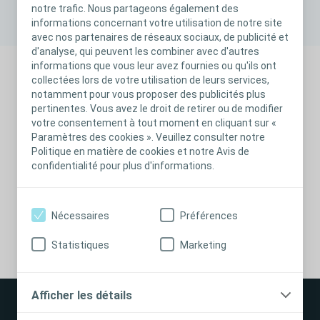
notre trafic. Nous partageons également des
informations concernant votre utilisation de notre site
avec nos partenaires de réseaux sociaux, de publicité et
d'analyse, qui peuvent les combiner avec d'autres
informations que vous leur avez fournies ou qu'ils ont
collectées lors de votre utilisation de leurs services,
Back to Event Calendar
notamment pour vous proposer des publicités plus
pertinentes. Vous avez le droit de retirer ou de modifier
votre consentement à tout moment en cliquant sur «
juin 16, 2025
Paramètres des cookies ». Veuillez consulter notre
Politique en matière de cookies et notre Avis de
confidentialité pour plus d'informations.
June 16 - 18, 2025
Interventional Urology
Manchester, United
Congrès
Kingdom
Nécessaires
Préférences
Statistiques
Marketing
Afficher les détails