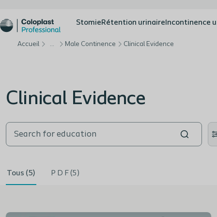
Stomie
Rétention urinaire
Incontinence u
Accueil
…
Male Continence
Clinical Evidence
Clinical Evidence
Tous (5)
P D F (5)