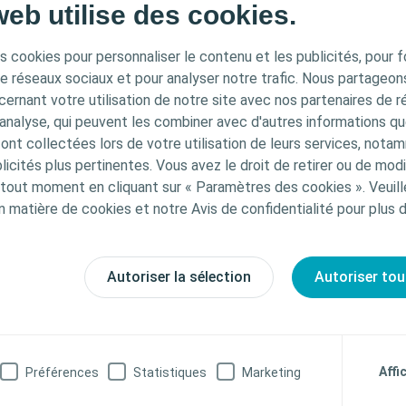
web utilise des cookies.
s cookies pour personnaliser le contenu et les publicités, pour f
de réseaux sociaux et pour analyser notre trafic. Nous partageo
ernant votre utilisation de notre site avec nos partenaires de r
'analyse, qui peuvent les combiner avec d'autres informations qu
s ont collectées lors de votre utilisation de leurs services, not
icités plus pertinentes. Vous avez le droit de retirer ou de modi
out moment en cliquant sur « Paramètres des cookies ». Veuill
Interventional Urology
Étude clinique
n matière de cookies et notre Avis de confidentialité pour plus 
The Virtue Sling—A New Quadratic Sling for
Postprostatectomy Incontinence—Results of
a Multinational Clinical Trial
Autoriser la sélection
Autoriser tou
Affi
Préférences
Statistiques
Marketing