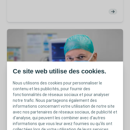
Ce site web utilise des cookies.
Nous utilisons des cookies pour personnaliser le
contenu et les publicités, pour fournir des
Women's Health
Vue d'ensemble
fonctionnalités de réseaux sociaux et pour analyser
Pelvic Floor Reconstruction
notre trafic. Nous partageons également des
informations concernant votre utilisation de notre site
Acquire or refresh your knowledge in the treatment of
avec nos partenaires de réseaux sociaux, de publicité et
Female Pelvic Medicine.
d'analyse, qui peuvent les combiner avec d'autres
informations que vous leur avez fournies ou qu'ils ont
collectées lors de votre utilisation de leurs services,