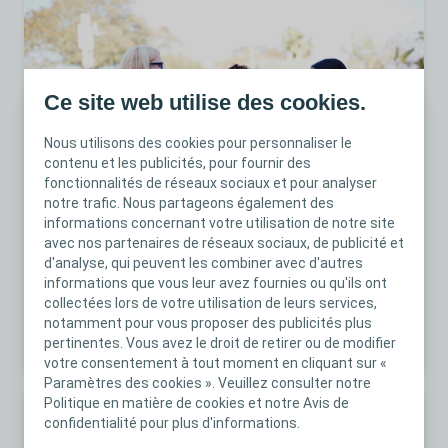
Ce site web utilise des cookies.
Nous utilisons des cookies pour personnaliser le
contenu et les publicités, pour fournir des
fonctionnalités de réseaux sociaux et pour analyser
Article 3 | Apprendre à optimiser les séances
notre trafic. Nous partageons également des
d'éducation à l'autosondage
informations concernant votre utilisation de notre site
avec nos partenaires de réseaux sociaux, de publicité et
Un bon apprentissage à l’autosondage intermittent est
d'analyse, qui peuvent les combiner avec d'autres
essentiel pour obtenir une adhésion à long terme. Mais
informations que vous leur avez fournies ou qu'ils ont
l’état d’esprit du patient peut affecter la session
collectées lors de votre utilisation de leurs services,
d’apprentissage.
notamment pour vous proposer des publicités plus
pertinentes. Vous avez le droit de retirer ou de modifier
votre consentement à tout moment en cliquant sur «
Paramètres des cookies ». Veuillez consulter notre
Politique en matière de cookies et notre Avis de
confidentialité pour plus d'informations.