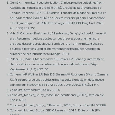
Gamé X. Intermittent catheterization: Clinical practice guidelines from
Association Française d'Urologie (AFU), Groupe de Neuro-urologie de
Langue Française (GENULF), Société Française de Médecine Physique et
de Réadaptation (SOFMER) and Société Interdisciplinaire Francophone
d'UroDynamique et de Pelvi-Périnéologie (SIFUD-PP). Prog Urol. 2020
Apr;30(5):232-251.
Vahr S, Cobussen-Boekhorst H, Eikenboom J, Geng V, Holroyd S, Lester M
et al. Recommandations basées sur des preuves pour une meilleure
pratique des soins urologiques. Sondage ; urétral intermittent chez les
adultes ; dilatation ; urétral intermittent chez les adultes Association
européenne des Infirmiers en urologie. 2013.
Pilloni SKJ, Mair D, Madersbacher H, Kessler TM. Sondage intermittent
chez les séniors: une alternative viable à la sonde à demeure ? Âge
Vieillissement. (2-3) 4:57–60.
Cameron AP, Wallner LP, Tate DG, Sarma AV, Rodriguez GM and Clemens
JQ. Prise en charge des troubles urinaires suite à une lésion de la moelle
épinière aux États-Unis, de 1972 à 2005. J Urol 2010;184(1):213-7.
Coloplast_Symposium_ISCoS_2016.
Coloplast_Market_Study_Masculine incontinence_2007_Data-on-file
(PM-03239).
Coloplast_Market_Study_IC Research_2015_Data-on-file (PM-03238).
Coloplast_Market_Study_GfK IC Research_2015_Data-on-file (PM-