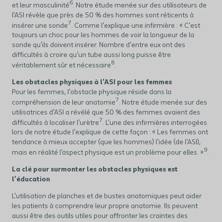
6
et leur masculinité
. Notre étude menée sur des utilisateurs de
l'ASI révèle que près de 50 % des hommes sont réticents à
7
insérer une sonde
. Comme l'explique une infirmière : « C'est
toujours un choc pour les hommes de voir la longueur de la
sonde qu'ils doivent insérer. Nombre d'entre eux ont des
difficultés à croire qu'un tube aussi long puisse être
8
véritablement sûr et nécessaire
.
Les obstacles physiques à l'ASI pour les femmes
Pour les femmes, l'obstacle physique réside dans la
7
compréhension de leur anatomie
. Notre étude menée sur des
utilisatrices d'ASI a révélé que 50 % des femmes avaient des
7
difficultés à localiser l'urètre
. L'une des infirmières interrogées
lors de notre étude l'explique de cette façon : « Les femmes ont
tendance à mieux accepter (que les hommes) l'idée (de l'ASI),
9
mais en réalité l'aspect physique est un problème pour elles. »
.
La clé pour surmonter les obstacles physiques est
l'éducation
L'utilisation de planches et de bustes anatomiques peut aider
les patients à comprendre leur propre anatomie. Ils peuvent
aussi être des outils utiles pour affronter les craintes des