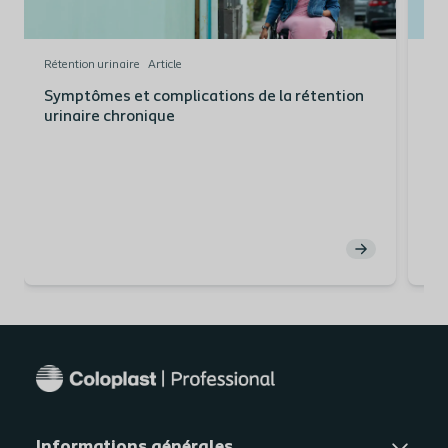
Rétention urinaire
Article
Rét
Symptômes et complications de la rétention
Qu
urinaire chronique
Informations générales​