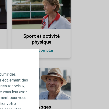
En savoir plus
En savoir plus
Sport et activité
physique
En savoir plus
En savoir plus
En savoir plus
ournir des
ns également des
éseaux sociaux,
e vous leur avez
amment pour vous
fier votre
Voyages