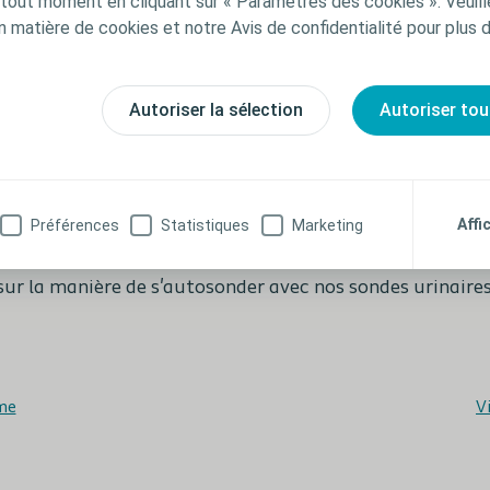
out moment en cliquant sur « Paramètres des cookies ». Veuill
n matière de cookies et notre Avis de confidentialité pour plus 
En savoir plus
En savoir plus
Autoriser la sélection
Autoriser tou
Vidéos conseils d'utilisation
Affi
Préférences
Statistiques
Marketing
e
courtes vidéos
qui vous donneront ainsi qu'à vos patie
sur la manière de s'autosonder avec nos sondes urinaires
me
V