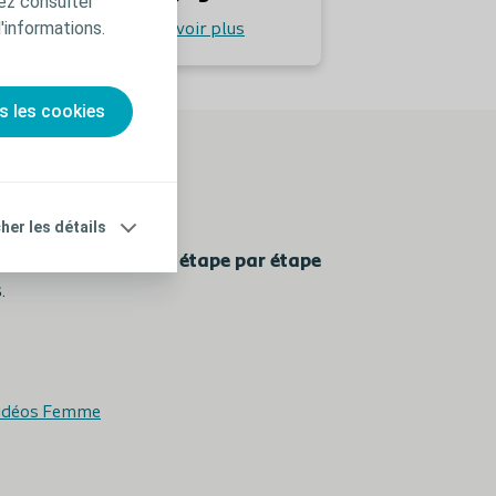
ez consulter
d'informations.
En savoir plus
s les cookies
cher les détails
nts des
instructions étape par étape
.
Vidéos Homme
idéos Femme