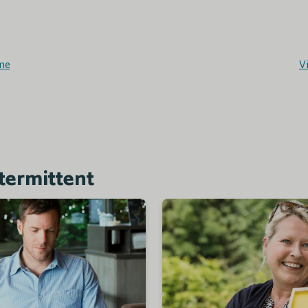
me
V
termittent