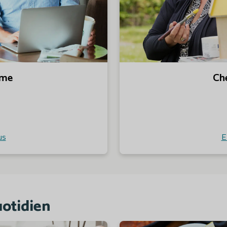
mme
Ch
us
E
uotidien