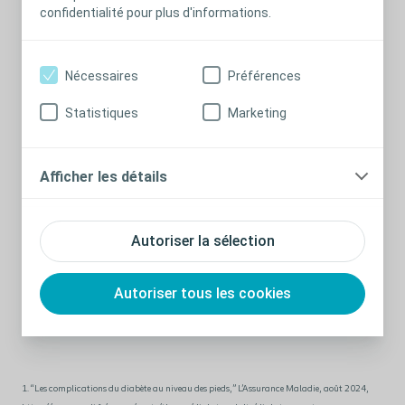
confidentialité pour plus d'informations.
1
plus courantes chez les patients vivant avec un diabète
qui
peut s’accompagner d’une neuropathie (50% des cas) et/ou
2
d’une artériopathie oblitérante des membres inférieurs
.
Nécessaires
Préférences
Les outils proposés, développés
par des cliniciens pour
des
cliniciens
, regroupent une approche structurée visant à
Statistiques
Marketing
favoriser un environnement propice à la cicatrisation des
ulcères du pied diabétique, tout en limitant les risques de
complications pouvant compromettre l’évolution de la plaie.
Afficher les détails
Ils s'inscrivent dans la continuité du « Parcours Vers la
Cicatrisation » qui a été développé à l’aide des retours et des
avis de plus de 2200 professionnels de santé travaillant dans le
Autoriser la sélection
domaine du soin des plaies.
Tous les conseils dispensés doivent s’inscrire dans le cadre de
Autoriser tous les cookies
vos
protocoles locaux et de votre champ d’action personnel.
1. “Les complications du diabète au niveau des pieds,” L’Assurance Maladie, août 2024,