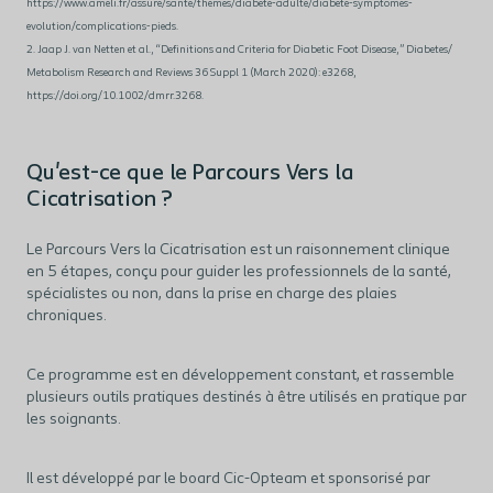
https://www.ameli.fr/assure/sante/themes/diabete-adulte/diabete-symptomes-
evolution/
complications-pieds.
2. Jaap J. van Netten et al., “Definitions and Criteria for Diabetic Foot Disease,” Diabetes/
Metabolism Research and Reviews 36 Suppl 1 (March 2020): e3268,
https://doi.
org/10.1002/dmrr.3268.
Qu'est-ce que le Parcours Vers la
Cicatrisation ?
Le Parcours Vers la Cicatrisation est un raisonnement clinique
en 5 étapes, conçu pour guider les professionnels de la santé,
spécialistes ou non, dans la prise en charge des plaies
chroniques.
Ce programme est en développement constant, et rassemble
plusieurs outils pratiques destinés à être utilisés en pratique par
les soignants.
Il est développé par le board Cic-Opteam et sponsorisé par