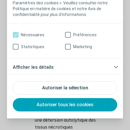
Paramètres des cookies ». Veuillez consulter notre
Politique en matière de cookies et notre Avis de
confidentialité pour plus d'informations.
Comfeel® Plus est un pansement
hydrocolloïde stérile à usage unique.
Nécessaires
Préférences
Comfeel® Plus :
Statistiques
Marketing
Peut rester en place jusqu'à 7
jours, selon la quantitié d'exsudat,
l'état du pansement et le type de
Afficher les détails
plaie
Peut rester en place pendant la
douche
Autoriser la sélection
Est disponible en diverses tailles
et formes
Autoriser tous les cookies
Réduit l'odeur émanant de la plaie
Être utilisé avec Purilon gel pour
une détersion autolytique des
tissus nécrotiques