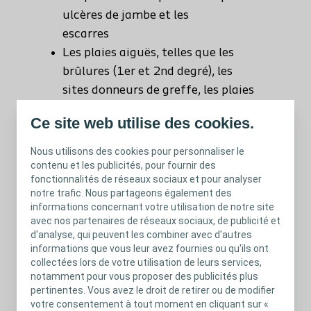
ulcères de jambe et les
escarres
Les plaies aiguës, telles que les
brûlures (1er et 2nd degré), les
sites donneurs de greffe, les plaies
post-opératoires et les dermabrasions
Ce site web utilise des cookies.
Comfeel® Plus Transparent peut être
Nous utilisons des cookies pour personnaliser le
utilisé sur les patients souffrant
contenu et les publicités, pour fournir des
d'infection locale ou systémique, à
fonctionnalités de réseaux sociaux et pour analyser
notre trafic. Nous partageons également des
l'appréciation du professionnel de santé.
informations concernant votre utilisation de notre site
avec nos partenaires de réseaux sociaux, de publicité et
d'analyse, qui peuvent les combiner avec d'autres
informations que vous leur avez fournies ou qu'ils ont
collectées lors de votre utilisation de leurs services,
Informations, avertissements &
notamment pour vous proposer des publicités plus
mises en garde
pertinentes. Vous avez le droit de retirer ou de modifier
votre consentement à tout moment en cliquant sur «