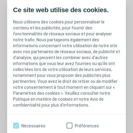
Ce site web utilise des cookies.
Thème 1 | L'étude clinique QoL*Mio"
Nous utilisons des cookies pour personnaliser le
Un étude observationnelle de la Qualité de Vie de
contenu et les publicités, pour fournir des
patients nouvellement stomisés et utilisateurs des
fonctionnalités de réseaux sociaux et pour analyser
dispositifs de la gamme SenSura® Mio Technologie
notre trafic. Nous partageons également des
BodyFit™. *QoL : quality of life = qualité de vie
informations concernant votre utilisation de notre site
avec nos partenaires de réseaux sociaux, de publicité et
d'analyse, qui peuvent les combiner avec d'autres
En savoir plus
informations que vous leur avez fournies ou qu'ils ont
collectées lors de votre utilisation de leurs services,
notamment pour vous proposer des publicités plus
pertinentes. Vous avez le droit de retirer ou de modifier
votre consentement à tout moment en cliquant sur «
Paramètres des cookies ». Veuillez consulter notre
Politique en matière de cookies et notre Avis de
confidentialité pour plus d'informations.
Nécessaires
Préférences