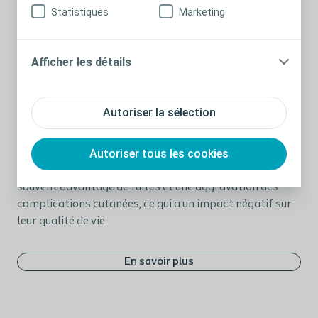
Statistiques
Marketing
Afficher les détails
Thème 2 | Les fuites et les
complications cutanées
péristomiales ont un impact négatif
Autoriser la sélection
sur la qualité de vie
Autoriser tous les cookies
Pour les personnes ayant une stomie, les fuites et les
complications cutanées péristomiales induisent
souvent davantage de fuites et une aggravation des
complications cutanées, ce qui a un impact négatif sur
leur qualité de vie.
En savoir plus