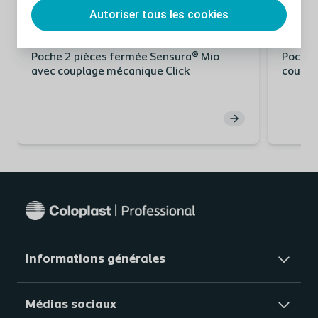
Autoriser tous les cookies
Stomie
Guide d’utilisation
Stomie
Poche 2 pièces fermée Sensura® Mio
Poche 
avec couplage mécanique Click
coupla
Informations générales​
Médias sociaux