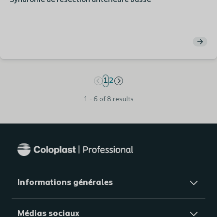
Syndrome de résection antérieure basse
page
1
page
2
1 - 6 of 8 results
Informations générales​
Médias sociaux