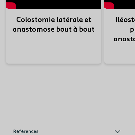
Colostomie latérale et
Iléos
anastomose bout à bout
p
anast
Références