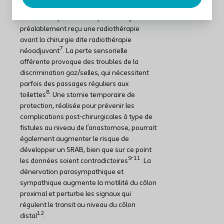
résultats fonctionnels, bien que cet effet ne
se retrouve pas chez les patients ayant
préalablement reçu une radiothérapie
avant la chirurgie dite radiothérapie
7
néoadjuvant
. La perte sensorielle
afférente provoque des troubles de la
discrimination gaz/selles, qui nécessitent
parfois des passages réguliers aux
8
toilettes
. Une stomie temporaire de
protection, réalisée pour prévenir les
complications post-chirurgicales à type de
fistules au niveau de l’anastomose, pourrait
également augmenter le risque de
développer un SRAB, bien que sur ce point
9-11
les données soient contradictoires
. La
dénervation parasympathique et
sympathique augmente la motilité du côlon
proximal et perturbe les signaux qui
régulent le transit au niveau du côlon
12
distal
.