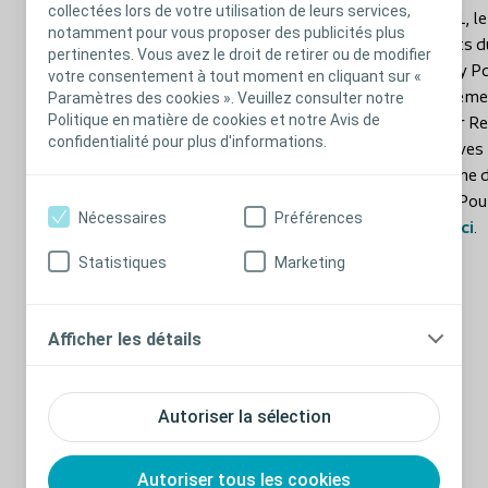
collectées lors de votre utilisation de leurs services,
En 2021, le
notamment pour vous proposer des publicités plus
d’experts 
pertinentes. Vous avez le droit de retirer ou de modifier
Advisory Pa
votre consentement à tout moment en cliquant sur «
Paramètres des cookies ». Veuillez consulter notre
MANagement
Politique en matière de cookies et notre Avis de
Anterior R
confidentialité pour plus d'informations.
(Directives
syndrome d
basse). Pou
Physiopathologie
Nécessaires
Préférences
cliquez
ici
.
Statistiques
Marketing
On pense que la résection chirurgicale du
rectum et les propriétés physiologiques
Afficher les détails
compromises du rectum nouvellement créé
sont la principale cause du SRAB car elles
sont à l’origine de modifications du
Autoriser la sélection
fonctionnement du réservoir et d’une
5,6
altération de l’évacuation
. La longueur du
Autoriser tous les cookies
rectum restant est corrélée à de meilleurs