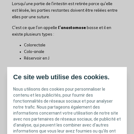
Lorsqu’une partie de l’intestin est retirée parce qu’elle
est lésée, les parties restantes doivent être reliées entre
elles par une suture.
C’est ce que l’on appelle
l’anastomose
basse et il en
existe plusieurs types :
Colorectale
Colo-anale
Réservoir en J
Par conséquent, la taille du réservoir rectal est réduite, ce
4
Ce site web utilise des cookies.
qui augmente le risque d’incontinence fécale
.
Nous utilisons des cookies pour personnaliser le
contenu et les publicités, pour fournir des
fonctionnalités de réseaux sociaux et pour analyser
notre trafic. Nous partageons également des
informations concernant votre utilisation de notre site
avec nos partenaires de réseaux sociaux, de publicité et
d'analyse, qui peuvent les combiner avec d'autres
informations que vous leur avez fournies ou qu'ils ont