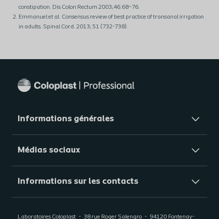
constipation. Dis Colon Rectum 2003;46:68–76.
Emmanuel et al. Consensus review of best practice of transanal irrigation
in adults. Spinal Cord. 2013; 51 (732-738).
Informations générales​
Médias sociaux
Informations sur les contacts
Laboratoires Coloplast
38 rue Roger Salengro
94120
Fontenay-