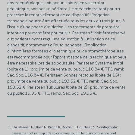
gastroentérologue, soit par un chirurgien viscéral ou
pédiatrique, soit par un pédiatre. Le médecin traitant pourra
prescrire le renouvellement de ce dispositif. L’irrigation
transanale pourra être effectuée tous les deux ou trois jours, à
l’issue d’une phase d’initiation. Les traitements de première
intention pourront être poursuivis. Peristeen ® doit être réservé
aux patients ayant reçu une éducation à l’utilisation de ce
dispositif, notamment à l’auto-sondage. L’implication
d’infirmières formées à la technique ou de stomathérapeutes
est recommandée pour l’apprentissage de la technique et peut
être nécessaire lors de sa poursuite. Peristeen Système initial
(boîte de 1) : prix limite de vente au public 116,84 € TTC, remb.
Séc. Soc. 116,84 €. Peristeen Sondes rectales (boîte de 15) :
prix limite de vente au public 193,52 € TTC remb. Séc. Soc.
193,52 €. Peristeen Tubulures (boîte de 2) : prix limite de vente
au public 19,95 € TTC, remb. Séc. Soc. 19,95 €.
Christensen P, Olsen N, Krogh K, Bacher T, Laurberg S. Scintigraphic
assessment of retrograde colonic washout in fecal incontinence and