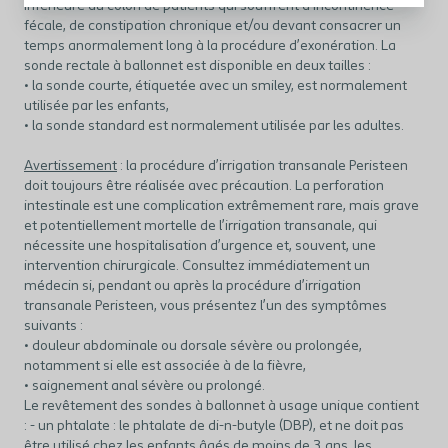
inférieure du côlon de patients qui souffrent d’incontinence
fécale, de constipation chronique et/ou devant consacrer un
temps anormalement long à la procédure d’exonération. La
sonde rectale à ballonnet est disponible en deux tailles :
• la sonde courte, étiquetée avec un smiley, est normalement
utilisée par les enfants,
• la sonde standard est normalement utilisée par les adultes.
Avertissement
: la procédure d’irrigation transanale Peristeen
doit toujours être réalisée avec précaution. La perforation
intestinale est une complication extrêmement rare, mais grave
et potentiellement mortelle de l’irrigation transanale, qui
nécessite une hospitalisation d’urgence et, souvent, une
intervention chirurgicale. Consultez immédiatement un
médecin si, pendant ou après la procédure d’irrigation
transanale Peristeen, vous présentez l’un des symptômes
suivants :
• douleur abdominale ou dorsale sévère ou prolongée,
notamment si elle est associée à de la fièvre,
• saignement anal sévère ou prolongé.
Le revêtement des sondes à ballonnet à usage unique contient
: - un phtalate : le phtalate de di-n-butyle (DBP), et ne doit pas
être utilisé chez les enfants âgés de moins de 3 ans, les