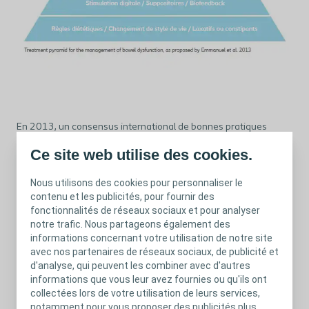
En 2013, un consensus international de bonnes pratiques
réalisé par 12 experts bénéficiant d’une expérience dans
Ce site web utilise des cookies.
l’initiation et le suivi de patients sous irrigations transanales, ont
défini une stratégie thérapeutique pour la prise en charge des
2
Nous utilisons des cookies pour personnaliser le
troubles colorectaux chez l’adulte
. Dans cette revue, l’irrigation
contenu et les publicités, pour fournir des
transanale est proposée après échec du traitement
fonctionnalités de réseaux sociaux et pour analyser
conservateur de première intention, associant régime
notre trafic. Nous partageons également des
alimentaire, laxatifs et manœuvres digitales.
informations concernant votre utilisation de notre site
Lire l’article entier
ici
.
avec nos partenaires de réseaux sociaux, de publicité et
d'analyse, qui peuvent les combiner avec d'autres
informations que vous leur avez fournies ou qu'ils ont
En 2017, un consensus international a été publiée par des
collectées lors de votre utilisation de leurs services,
experts pour l’utilisation de l’irrigation transanale chez l’enfant.
notamment pour vous proposer des publicités plus