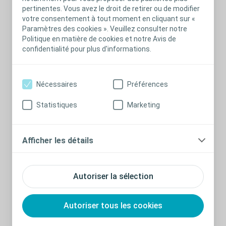
Lire l’article
ici
.
pertinentes. Vous avez le droit de retirer ou de modifier
votre consentement à tout moment en cliquant sur «
Paramètres des cookies ». Veuillez consulter notre
Pour consulter les preuves cliniques sur
Politique en matière de cookies et notre Avis de
®
l’ITA avec Peristeen
, cliquez
ici
.
confidentialité pour plus d'informations.
Nécessaires
Préférences
Mentions légales et informations de
remboursement Peristeen
Statistiques
Marketing
®
Peristeen
Irrigation Transanale
: dispositif médical destiné
à faciliter l’évacuation du contenu de la partie inférieure du
Afficher les détails
colon, de classe I, non stérile, marqué CE. Fabricant : Coloplast
A/S. Attention, lire attentivement la notice d’instructions avant
utilisation.
Autoriser la sélection
Indications
: le système d’irrigation transanale Peristeen est
destiné à instiller de l’eau dans le côlon via une sonde rectale
Autoriser tous les cookies
dotée d’un ballonnet gonflable ; la sonde est insérée dans le
rectum pour favoriser l’évacuation des selles dans la partie