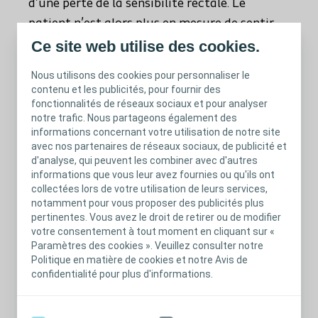
d’une perte de la sensibilité rectale. Le
patient n’est alors plus en mesure de sentir
lorsque son rectum est plein. Parfois des
Ce site web utilise des cookies.
contractions inappropriées de l’ampoule
Nous utilisons des cookies pour personnaliser le
rectale lors de son remplissage peuvent être à
contenu et les publicités, pour fournir des
l’origine d’urgences fécales et de fuites
fonctionnalités de réseaux sociaux et pour analyser
notre trafic. Nous partageons également des
fécales si le patient ne parvient pas à arriver
informations concernant votre utilisation de notre site
aux toilettes à temps. Le patient présente
avec nos partenaires de réseaux sociaux, de publicité et
d'analyse, qui peuvent les combiner avec d'autres
généralement une dyssynergie recto-anale
informations que vous leur avez fournies ou qu'ils ont
qui peut être associée à une hyperactivité
collectées lors de votre utilisation de leurs services,
rectale lorsque la lésion médullaire se situe
notamment pour vous proposer des publicités plus
pertinentes. Vous avez le droit de retirer ou de modifier
au-dessus de la vertèbre T12.
votre consentement à tout moment en cliquant sur «
Paramètres des cookies ». Veuillez consulter notre
Politique en matière de cookies et notre Avis de
confidentialité pour plus d'informations.