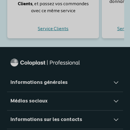
donnant d
Clients
, et passez vos commandes
avec ce même service
Service Clients
Servic
Informations générales​
Médias sociaux
Informations sur les contacts