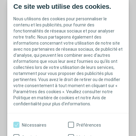
Ce site web utilise des cookies.
Peristeen, vous présentez l’un des symptômes
suivants : • Douleur abdominale ou dorsale sévère
Nous utilisons des cookies pour personnaliser le
ou prolongée, notamment si elle est associée à de
contenu et les publicités, pour fournir des
la fièvre • Saignement anal sévère ou prolongé
fonctionnalités de réseaux sociaux et pour analyser
notre trafic. Nous partageons également des
Mentions de remboursement :
informations concernant votre utilisation de notre site
avec nos partenaires de réseaux sociaux, de publicité et
Peristeen Plus sonde à ballonnet
: Intégralement
d'analyse, qui peuvent les combiner avec d'autres
remboursé pour les patients en ALD et pour les
informations que vous leur avez fournies ou qu'ils ont
patients au régime général bénéficiant d’un régime
collectées lors de votre utilisation de leurs services,
notamment pour vous proposer des publicités plus
complémentaire dans le traitement des troubles
pertinentes. Vous avez le droit de retirer ou de modifier
colorectaux par atteinte neurologique se
votre consentement à tout moment en cliquant sur «
traduisant par une constipation et/ou une
Paramètres des cookies ». Veuillez consulter notre
incontinence fécale chroniques, rebelles au
Politique en matière de cookies et notre Avis de
traitement médical bien conduit . La prescription
confidentialité pour plus d'informations.
initiale doit être effectuée soit par un médecin de
médecine physique et de réadaptation, soit par un
gastro-entérologue, soit par un chirurgien viscéral
Nécessaires
Préférences
ou pédiatrique, soit par un pédiatre. Le médecin