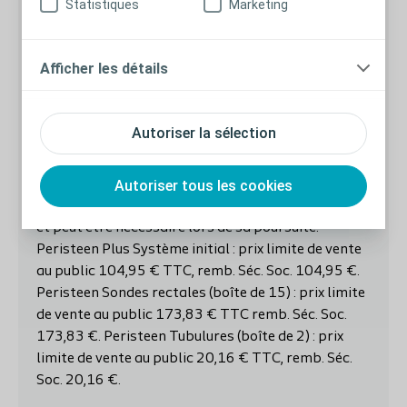
Statistiques
Marketing
traitant pourra prescrire le renouvellement de ce
dispositif. L’irrigation transanale pourra être
effectuée tous les 2 ou 3 jours, à l’issue d’une phase
Afficher les détails
d’initiation. Les traitements de première intention
pourront être poursuivis. Peristeen Plus doit être
réservé aux patients ayant reçu une éducation à
Autoriser la sélection
l’utilisation de ce dispositif, notamment à l’auto-
sondage. L’implication d’infirmières formées à la
Autoriser tous les cookies
technique ou de stomathérapeutes est
recommandée pour l’apprentissage de la technique
et peut être nécessaire lors de sa poursuite.
Peristeen Plus Système initial : prix limite de vente
au public 104,95 € TTC, remb. Séc. Soc. 104,95 €.
Peristeen Sondes rectales (boîte de 15) : prix limite
de vente au public 173,83 € TTC remb. Séc. Soc.
173,83 €. Peristeen Tubulures (boîte de 2) : prix
limite de vente au public 20,16 € TTC, remb. Séc.
Soc. 20,16 €.