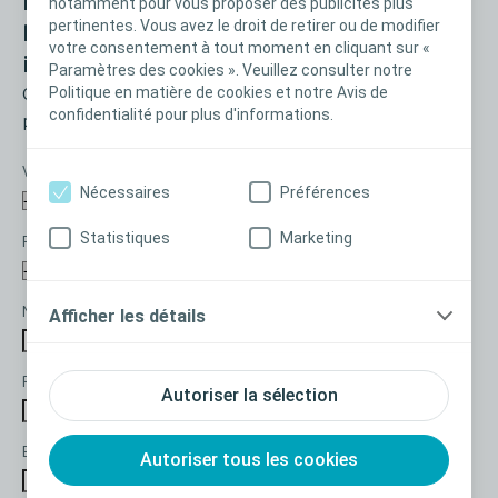
Peristeen irrigation transanale |
notamment pour vous proposer des publicités plus
pertinentes. Vous avez le droit de retirer ou de modifier
Planifiez un RDV avec votre
votre consentement à tout moment en cliquant sur «
interlocuteur privilégié Coloplast
Paramètres des cookies ». Veuillez consulter notre
Politique en matière de cookies et notre Avis de
Coloplast s'engage à ne pas transmettre vos données
confidentialité pour plus d'informations.
personnelles à des tiers.
Vous exercez* :
Nécessaires
Préférences
Statistiques
Marketing
Fonction*
Nom*
Afficher les détails
Prénom*
Autoriser la sélection
Email professionnel*
Autoriser tous les cookies