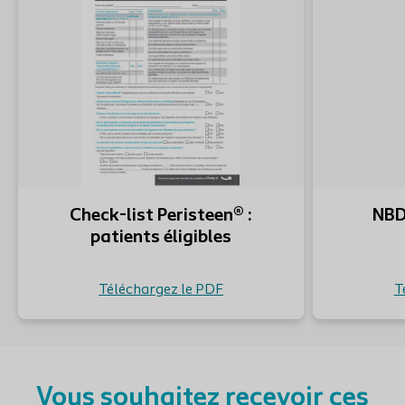
Check-list Peristeen® :
NBD
patients éligibles
Téléchargez le PDF
T
V
ous souhaitez recevoir ces