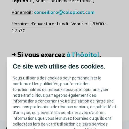
l'
option 1
("Soins Continence et Stomie")
Par email
:
conseil.pro@coloplast.com
Horaires d'ouverture
: Lundi - Vendredi | 9h00 -
17h30
→ Si vous exercez
à l'hôpital
,
prenez directement rendez-vous
Ce site web utilise des cookies.
avec votre représentant
Nous utilisons des cookies pour personnaliser le
Coloplast en remplissant le
contenu et les publicités, pour fournir des
fonctionnalités de réseaux sociaux et pour analyser
formulaire ci-dessous :
notre trafic. Nous partageons également des
informations concernant votre utilisation de notre site
avec nos partenaires de réseaux sociaux, de publicité et
d'analyse, qui peuvent les combiner avec d'autres
informations que vous leur avez fournies ou qu'ils ont
collectées lors de votre utilisation de leurs services,