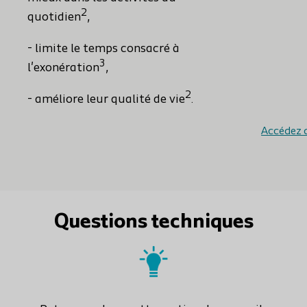
2
quotidien
,
- limite le temps consacré à
3
l'exonération
,
2
- améliore leur qualité de vie
.
Accédez a
Questions techniques