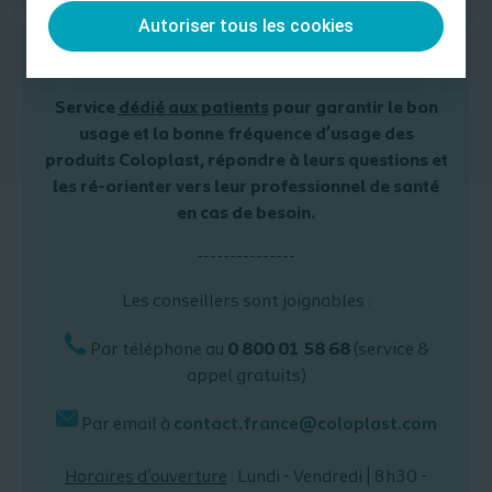
Autoriser tous les cookies
Service Relations Utilisateurs
Service
dédié aux patients
pour
garantir le bon
usage et la bonne fréquence d’usage des
produits Coloplast,
répondre à leurs questions et
les
ré-orienter vers leur professionnel de santé
en cas de besoin.
---------------
Les conseillers sont joignables :
Par téléphone au
0 800 01 58 68
(service &
appel gratuits)
Par email à
contact.france@coloplast.com
Horaires d'ouverture
: Lundi - Vendredi | 8h30 -