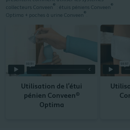
®
®
collecteurs Conveen
: étuis péniens Conveen
®
Optima + poches à urine Conveen
.
Utilisation de l'étui
Utilis
pénien Conveen®
Co
Optima