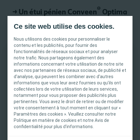
®
→ Un étui pénien Conveen
Optima
simple à mettre en place...
Ce site web utilise des cookies.
...grâce à sa double languette de
Nous utilisons des cookies pour personnaliser le
contenu et les publicités, pour fournir des
déroulement.
fonctionnalités de réseaux sociaux et pour analyser
notre trafic. Nous partageons également des
INFORMATION IMPORTANTE
®
Conveen
Optima est un étui pénien de
informations concernant votre utilisation de notre site
avec nos partenaires de réseaux sociaux, de publicité et
dernière génération qui dirige les urines du
Ce site est destiné uniquement aux
d'analyse, qui peuvent les combiner avec d'autres
méat urinaire vers la poche de recueil
professionnels de santé français tels que définis
informations que vous leur avez fournies ou qu'ils ont
discrètement fixée sur la cuisse ou sur la
dans le Code de la santé publique français. Le
collectées lors de votre utilisation de leurs services,
notamment pour vous proposer des publicités plus
contenu du site est destiné à l’information et
jambe.
pertinentes. Vous avez le droit de retirer ou de modifier
l’éducation et peut ne pas être adapté à toutes
votre consentement à tout moment en cliquant sur «
les juridictions. Coloplast ne fournit pas de
Afin de s’adapter à chaque morphologie et à
Paramètres des cookies ». Veuillez consulter notre
conseils médicaux. Le professionnel de santé est
chaque degré de sévérité d’incontinence de
Politique en matière de cookies et notre Avis de
seul responsable du choix du traitement pour les
confidentialité pour plus d'informations.
vos patients, nous proposons un
large choix
patients. Pour obtenir des informations
d’étuis
(2 longueurs et 6 diamètres