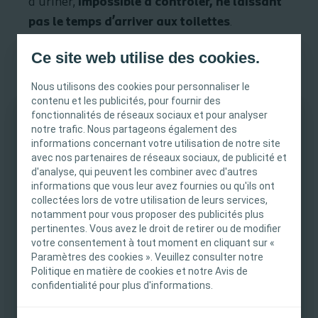
d’uriner,
impossible à contrôler, ne laissant
pas le temps d’arriver aux toilettes
.
Conditions de survenue
: survient le jour et la
Ce site web utilise des cookies.
nuit.
Nous utilisons des cookies pour personnaliser le
contenu et les publicités, pour fournir des
Cause
: liée à une vessie irritable ou
fonctionnalités de réseaux sociaux et pour analyser
hyperactive →
contractions inappropriées
.
notre trafic. Nous partageons également des
INFORMATION IMPORTANTE
informations concernant votre utilisation de notre site
avec nos partenaires de réseaux sociaux, de publicité et
Ce site est destiné uniquement aux
d'analyse, qui peuvent les combiner avec d'autres
professionnels de santé français tels que définis
informations que vous leur avez fournies ou qu'ils ont
dans le Code de la santé publique français. Le
collectées lors de votre utilisation de leurs services,
notamment pour vous proposer des publicités plus
contenu du site est destiné à l’information et
pertinentes. Vous avez le droit de retirer ou de modifier
l’éducation et peut ne pas être adapté à toutes
votre consentement à tout moment en cliquant sur «
les juridictions. Coloplast ne fournit pas de
Paramètres des cookies ». Veuillez consulter notre
conseils médicaux. Le professionnel de santé est
Politique en matière de cookies et notre Avis de
seul responsable du choix du traitement pour les
confidentialité pour plus d'informations.
patients. Pour obtenir des informations