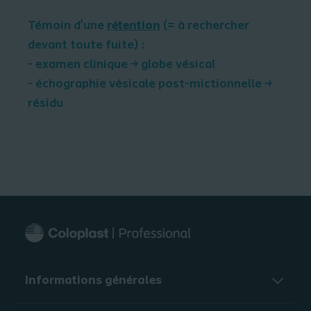
Témoin d’une
rétention
(= à rechercher
devant toute fuite) :
- examen clinique → globe vésical
- échographie vésicale post-mictionnelle →
résidu
Informations générales​