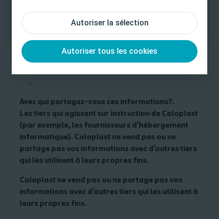
appels, réunions et autres interactions avec
Je ne suis pas un Professionnel de santé
Coloplast, notes des interactions avec
Autoriser la sélection
Coloplast, communication avec Coloplast (par
exemple, e-mails et, le cas échéant, appels
enregistrés), activité dans les apps Coloplast
Autoriser tous les cookies
et visites sur les sites web (par exemple, HCP
Universe)
.
Avec qui partagez-vous ces informations?
.
Les tiers qui agissent sur instruction de Coloplast
(par exemple, les fournisseurs d'hébergement
informatique). Coloplast ne vend pas ou ne
partage pas vos informations avec d'autres tiers
qui les utilisent à leurs propres fins.
Coloplast ne vend pas ou ne partage pas vos
informations avec d'autres tiers qui les utilisent à
leurs propres fins.