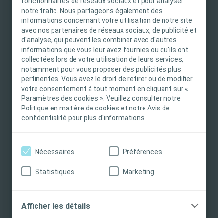
fonctionnalités de réseaux sociaux et pour analyser
sujet ?
notre trafic. Nous partageons également des
INFORMATION IMPORTANTE
informations concernant votre utilisation de notre site
Les informations collectées sont les suivantes
avec nos partenaires de réseaux sociaux, de publicité et
Ce site est destiné uniquement aux
d'analyse, qui peuvent les combiner avec d'autres
professionnels de santé français tels que définis
Les informations qui sont collectées sont celles
informations que vous leur avez fournies ou qu'ils ont
dans le Code de la santé publique français. Le
que vous fournissez à Coloplast. Cela peut
collectées lors de votre utilisation de leurs services,
notamment pour vous proposer des publicités plus
contenu du site est destiné à l’information et
inclure :
pertinentes. Vous avez le droit de retirer ou de modifier
l’éducation et peut ne pas être adapté à toutes
votre consentement à tout moment en cliquant sur «
Données professionnelles (prénom, nom,
les juridictions. Coloplast ne fournit pas de
Paramètres des cookies ». Veuillez consulter notre
adresse du lieu de travail et, si nécessaire,
conseils médicaux. Le professionnel de santé est
Politique en matière de cookies et notre Avis de
numéro d'identification national HCP),
seul responsable du choix du traitement pour les
confidentialité pour plus d'informations.
Données de contact (adresse électronique et,
patients. Pour obtenir des informations
si nécessaire, numéro de téléphone)
détaillées sur les produits présentés, y compris
Domaine d'expertise médicale,
Nécessaires
Préférences
les instructions d'utilisation, contre-indications,
Préférences en matière d'information : Le type
effets, précautions et avertissements, veuillez
Statistiques
Marketing
d'informations que vous avez choisi de
consulter le mode d'emploi (IFU) du produit avant
recevoir
de l'utiliser.
Détails des transactions et des activités :
Afficher les détails
Commandes, factures, date et heure des
Je suis un Professionnel de santé