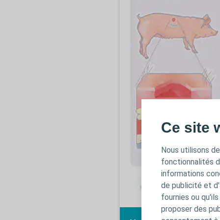
Ce site 
Nous utilisons de
fonctionnalités 
informations conc
de publicité et d
fournies ou qu'il
proposer des publ