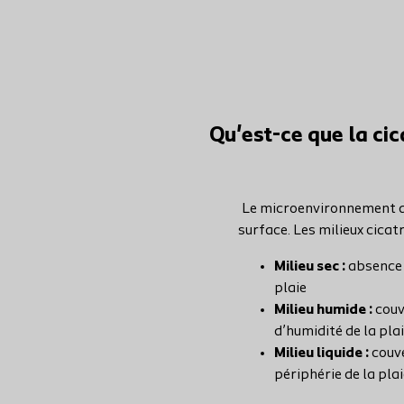
Qu'est-ce que la cic
Le microenvironnement de 
surface. Les milieux cicat
Milieu sec :
absence d
plaie
Milieu humide :
couv
d’humidité de la pla
Milieu liquide :
couve
périphérie de la pla