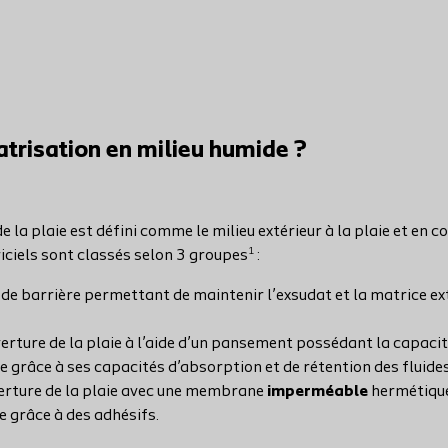
atrisation en milieu humide ?
la plaie est défini comme le milieu extérieur à la plaie et en c
1
riciels sont classés selon 3 groupes
:
e barrière permettant de maintenir l’exsudat et la matrice extr
erture de la plaie à l’aide d’un pansement possédant la capacit
ie grâce à ses capacités d’absorption et de rétention des fluides
rture de la plaie avec une membrane
imperméable
hermétique
ie grâce à des adhésifs.