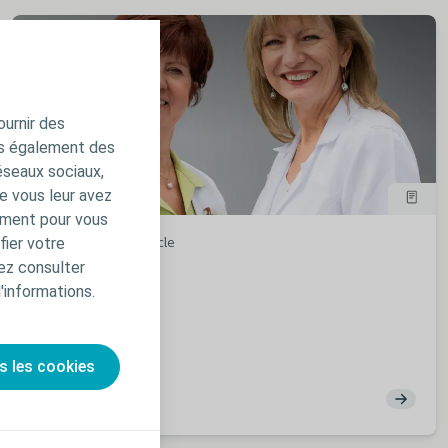
ournir des
ns également des
éseaux sociaux,
e vous leur avez
amment pour vous
fier votre
Soin des plaies
Article
ez consulter
Type de plaies
d'informations.
s les cookies