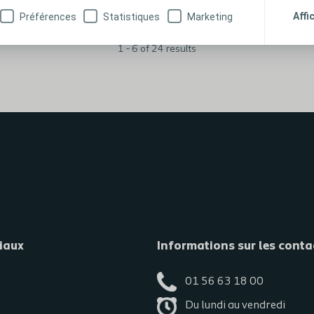
Affi
Préférences
Statistiques
Marketing
page
1
page
2
page
3
page
4
1 - 6 of 24 results
iaux
Informations sur les conta
01 56 63 18 00
Du lundi au vendredi