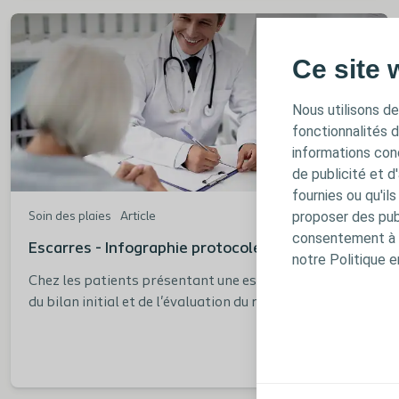
Ce site 
Nous utilisons de
fonctionnalités 
informations conc
de publicité et d
fournies ou qu'il
proposer des publ
Soin des plaies
Article
consentement à t
Escarres - Infographie protocoles de soins
notre Politique e
Chez les patients présentant une escarre, à la suite
du bilan initial et de l'évaluation du risque, il faut
établir un protocole de soins. Retrouvez notre
infographie récapitulant les étapes à suivre.