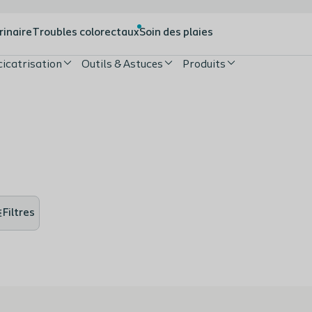
rinaire
Troubles colorectaux
Soin des plaies
cicatrisation
Outils & Astuces
Produits
Filtres