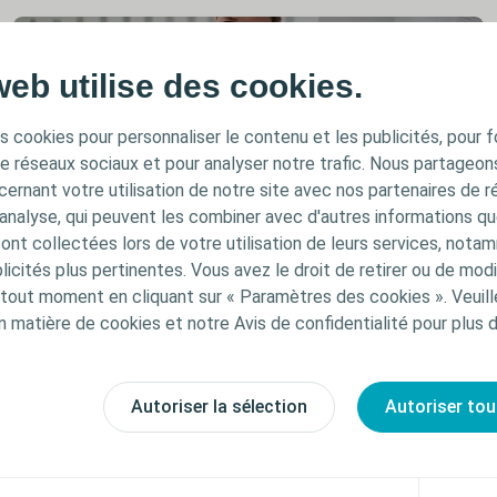
web utilise des cookies.
s cookies pour personnaliser le contenu et les publicités, pour f
de réseaux sociaux et pour analyser notre trafic. Nous partageo
ernant votre utilisation de notre site avec nos partenaires de r
'analyse, qui peuvent les combiner avec d'autres informations qu
s ont collectées lors de votre utilisation de leurs services, not
icités plus pertinentes. Vous avez le droit de retirer ou de modi
Soin des plaies
Article
out moment en cliquant sur « Paramètres des cookies ». Veuill
Escarres - définition & physiopathologie
n matière de cookies et notre Avis de confidentialité pour plus 
Les escarres sont relativement fréquentes. Mais
qu'est-ce qu'une escarre? Comment se forme-t-elle?
Quels sont les différents stades? C'est ce que vous
Autoriser la sélection
Autoriser tou
retrouverez dans cet article.