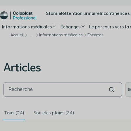
Stomie
Rétention urinaire
Incontinence u
Informations médicales
Échanges
Le parcours vers la 
Accueil
…
Informations médicales
Escarres
Articles
Tous (24)
Soin des plaies (24)