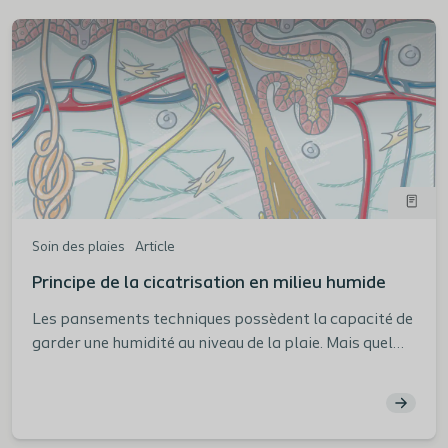
Soin des plaies
Article
Principe de la cicatrisation en milieu humide
Les pansements techniques possèdent la capacité de
garder une humidité au niveau de la plaie. Mais quel
est l'intérêt d'un tel pansement pour la cicatrisation
? Quels sont les preuves cliniques en faveur de la
cicatrisation en milieu humide ? Vous le découvrirez
dans cet article.