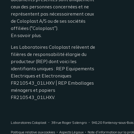
documents présentés sont uniquement
ceux des personnes concernées et ne
représentent pas nécessairement ceux
de Coloplast A/S ou de ses sociétés
affiliées ("Coloplast").
En savoir plus.
Les Laboratoires Coloplast relèvent de
filières de responsabilité élargie du
producteur (REP) dont voici les
identifiants uniques : REP Equipements
Electriques et Electroniques
FR210543_01LHXV | REP Emballages
ménagers et papiers
FR210543_01LHXV.
Laboratoires Coloplast
38 rue Roger Salengro
94120
Fontenay-sous-Bois
Politique relative aux cookies
Aspects Légaux
Note d’information sur la prot