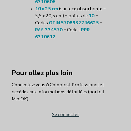
6310606
10 x 25 cm
(surface absorbante =
5,5 x 20,5 cm) – boîtes de
10
–
Codes
GTIN 5708932746625
–
Réf. 334570
– Code
LPPR
6310612
Pour allez plus loin
Connectez-vous à Coloplast Professional et
accédez aux informations détaillées (portail
MedOK).
Se connecter