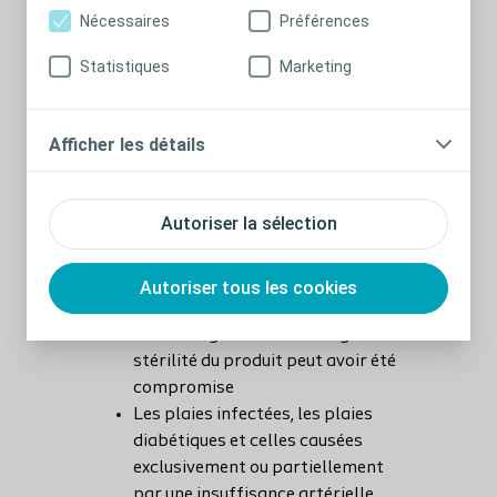
d'une boîte de 5 pansements à la
Nécessaires
Préférences
fois.
Statistiques
Marketing
Mises en garde & avertissements :
Il est nécessaire au moment de
Afficher les détails
l'application d'activer le silicone
en passant les doigts plusieurs
fois sur les bords du pansement
Autoriser la sélection
pour qu'il adhère correctement à
la peau.
Ce produit est à usage unique : ne
Autoriser tous les cookies
pas le réutiliser. Ne pas utiliser si
l'emballage est endommagé car la
stérilité du produit peut avoir été
compromise
Les plaies infectées, les plaies
diabétiques et celles causées
exclusivement ou partiellement
par une insuffisance artérielle