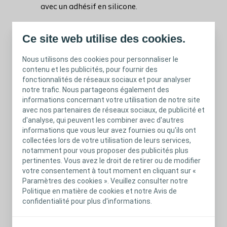
avec un adhésif en silicone.
Il peut :
Ce site web utilise des cookies.
Rester en place jusqu'à 7 jours,
Nous utilisons des cookies pour personnaliser le
selon la quantitié d'exsudat, l'état
contenu et les publicités, pour fournir des
du pansement et le type de plaie
fonctionnalités de réseaux sociaux et pour analyser
Rester en place pendant la douche
notre trafic. Nous partageons également des
Être utilisé avec Purilon gel pour
informations concernant votre utilisation de notre site
une détersion autolytique des
avec nos partenaires de réseaux sociaux, de publicité et
d'analyse, qui peuvent les combiner avec d'autres
tissus nécrotiques
informations que vous leur avez fournies ou qu'ils ont
Être utilisé sur les patients traités
collectées lors de votre utilisation de leurs services,
pour une infection locale ou
notamment pour vous proposer des publicités plus
systémique, à l'appréciation du
pertinentes. Vous avez le droit de retirer ou de modifier
professionnel de santé
votre consentement à tout moment en cliquant sur «
Paramètres des cookies ». Veuillez consulter notre
Être utilisé en association avec
Politique en matière de cookies et notre Avis de
une bande de compression
confidentialité pour plus d'informations.
Biatain Silicone Lite 5 x 5 : pour ce
produit il ne peut être délivré plus