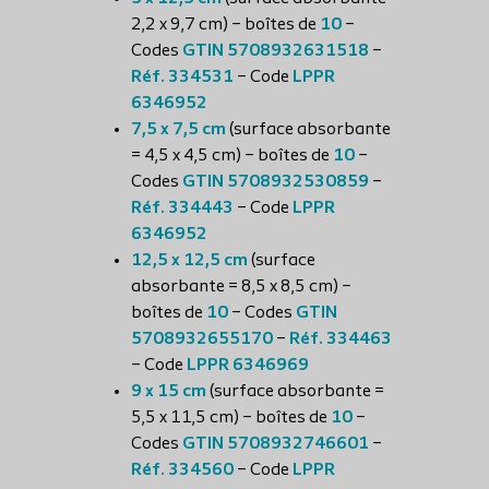
2,2 x 9,7 cm) – boîtes de
10
–
Codes
GTIN 5708932631518
–
Réf. 334531
– Code
LPPR
6346952
7,5 x 7,5 cm
(surface absorbante
= 4,5 x 4,5 cm) – boîtes de
10
–
Codes
GTIN 5708932530859
–
Réf. 334443
– Code
LPPR
6346952
12,5 x 12,5 cm
(surface
absorbante = 8,5 x 8,5 cm) –
boîtes de
10
– Codes
GTIN
5708932655170
–
Réf. 334463
– Code
LPPR 6346969
9 x 15 cm
(surface absorbante =
5,5 x 11,5 cm) – boîtes de
10
–
Codes
GTIN 5708932746601
–
Réf. 334560
– Code
LPPR