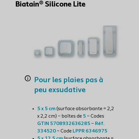
Biatain® Silicone Lite
Pour les plaies pas à
peu exsudative
5 x 5 cm
(surface absorbante = 2,2
x 2,2 cm) – boîtes de
5
– Codes
GTIN 5708932636285
–
Réf.
334520
– Code
LPPR 6346975
5 x 12,5 cm
(surface absorbante =