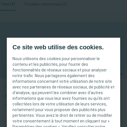
Tous (2)
Troubles colorectaux (2)
Ce site web utilise des cookies.
Nous utilisons des cookies pour personnaliser le
contenu et les publicités, pour fournir des
fonctionnalités de réseaux sociaux et pour analyser
25 min
notre trafic. Nous partageons également des
INFORMATION IMPORTANTE
informations concernant votre utilisation de notre site
avec nos partenaires de réseaux sociaux, de publicité et
Troubles colorectaux
Module d’informations en ligne
Ce site est destiné uniquement aux
d'analyse, qui peuvent les combiner avec d'autres
Options de traitement du transit intestinal
professionnels de santé français tels que définis
informations que vous leur avez fournies ou qu'ils ont
dans le Code de la santé publique français. Le
collectées lors de votre utilisation de leurs services,
elearning
notamment pour vous proposer des publicités plus
contenu du site est destiné à l’information et
pertinentes. Vous avez le droit de retirer ou de modifier
l’éducation et peut ne pas être adapté à toutes
votre consentement à tout moment en cliquant sur «
les juridictions. Coloplast ne fournit pas de
Paramètres des cookies ». Veuillez consulter notre