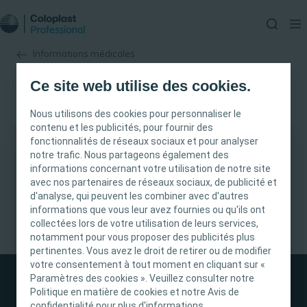
Informations médicales
Ce site web utilise des cookies.
Nous utilisons des cookies pour personnaliser le
contenu et les publicités, pour fournir des
fonctionnalités de réseaux sociaux et pour analyser
notre trafic. Nous partageons également des
INFORMATION IMPORTANTE
informations concernant votre utilisation de notre site
avec nos partenaires de réseaux sociaux, de publicité et
Ce site est destiné uniquement aux
d'analyse, qui peuvent les combiner avec d'autres
professionnels de santé français tels que définis
informations que vous leur avez fournies ou qu'ils ont
dans le Code de la santé publique français. Le
collectées lors de votre utilisation de leurs services,
notamment pour vous proposer des publicités plus
contenu du site est destiné à l’information et
pertinentes. Vous avez le droit de retirer ou de modifier
l’éducation et peut ne pas être adapté à toutes
votre consentement à tout moment en cliquant sur «
les juridictions. Coloplast ne fournit pas de
Paramètres des cookies ». Veuillez consulter notre
conseils médicaux. Le professionnel de santé est
Politique en matière de cookies et notre Avis de
seul responsable du choix du traitement pour les
confidentialité pour plus d'informations.