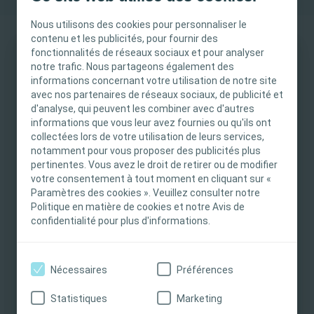
Nous utilisons des cookies pour personnaliser le
contenu et les publicités, pour fournir des
fonctionnalités de réseaux sociaux et pour analyser
notre trafic. Nous partageons également des
Information
INFORMATION IMPORTANTE
informations concernant votre utilisation de notre site
avec nos partenaires de réseaux sociaux, de publicité et
Ce site est destiné uniquement aux
Commencer le module
d'analyse, qui peuvent les combiner avec d'autres
professionnels de santé français tels que définis
informations que vous leur avez fournies ou qu'ils ont
Durée
Soin des plaies
dans le Code de la santé publique français. Le
collectées lors de votre utilisation de leurs services,
notamment pour vous proposer des publicités plus
contenu du site est destiné à l’information et
60 mins
Module d’informations
pertinentes. Vous avez le droit de retirer ou de modifier
l’éducation et peut ne pas être adapté à toutes
en ligne
Endorsed by:
EWMA
votre consentement à tout moment en cliquant sur «
les juridictions. Coloplast ne fournit pas de
Paramètres des cookies ». Veuillez consulter notre
conseils médicaux. Le professionnel de santé est
Politique en matière de cookies et notre Avis de
seul responsable du choix du traitement pour les
confidentialité pour plus d'informations.
patients. Pour obtenir des informations
détaillées sur les produits présentés, y compris
Découvrez la fonction et la structure de la peau, ainsi que les
Nécessaires
Préférences
les instructions d'utilisation, contre-indications,
facteurs susceptibles d’affecter la fonction « barrière cutanée ».
effets, précautions et avertissements, veuillez
À la fin de ce module, vous serez capable de:
Statistiques
Marketing
consulter le mode d'emploi (IFU) du produit avant
• Décrire la structure et la fonction de la peau.