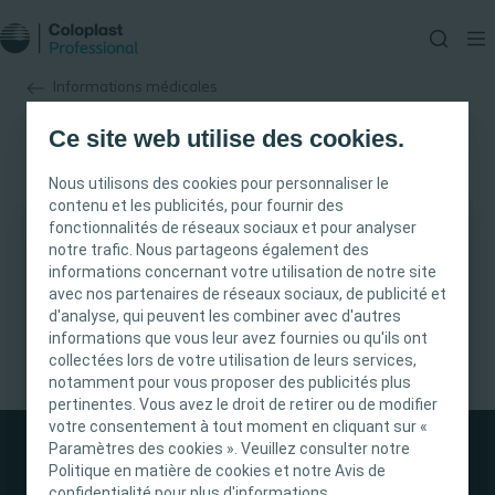
Informations médicales
Ce site web utilise des cookies.
Nous utilisons des cookies pour personnaliser le
contenu et les publicités, pour fournir des
fonctionnalités de réseaux sociaux et pour analyser
notre trafic. Nous partageons également des
INFORMATION IMPORTANTE
informations concernant votre utilisation de notre site
avec nos partenaires de réseaux sociaux, de publicité et
Ce site est destiné uniquement aux
d'analyse, qui peuvent les combiner avec d'autres
professionnels de santé français tels que définis
informations que vous leur avez fournies ou qu'ils ont
dans le Code de la santé publique français. Le
collectées lors de votre utilisation de leurs services,
notamment pour vous proposer des publicités plus
contenu du site est destiné à l’information et
pertinentes. Vous avez le droit de retirer ou de modifier
l’éducation et peut ne pas être adapté à toutes
votre consentement à tout moment en cliquant sur «
les juridictions. Coloplast ne fournit pas de
Paramètres des cookies ». Veuillez consulter notre
conseils médicaux. Le professionnel de santé est
Politique en matière de cookies et notre Avis de
seul responsable du choix du traitement pour les
confidentialité pour plus d'informations.