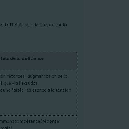
 l'effet de leur déficience sur la
ffets de la déficience
ion retardée : augmentation de la
éique via l’exsudat
c une faible résistance à la tension
l’immunocompétence (réponse
rmale)