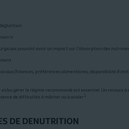
déglutition
nourrir
urgicaux pouvant avoir un impact sur l’absorption des nutrime
riment
ociaux (finances, préférences alimentaires, disponibilité d’ins
r et/ou gérer le régime recommandé est essentiel. Un recours à 
1
ésence de difficultés à mâcher ou à avaler
.
ES DE DENUTRITION