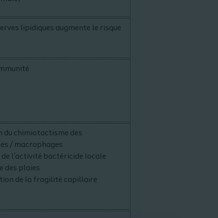
erves lipidiques augmente le risque
’immunité
n du chimiotactisme des
les / macrophages
de l’activité bactéricide locale
 des plaies
on de la fragilité capillaire