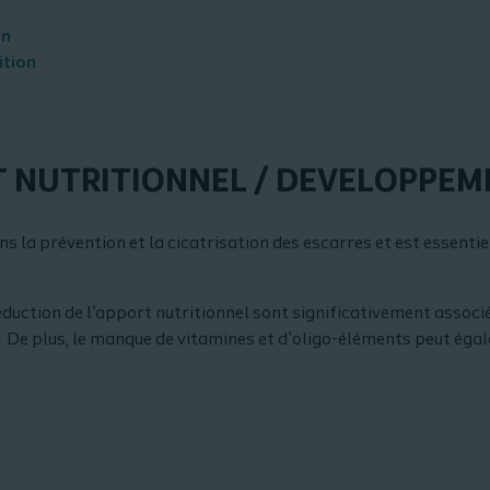
on
ition
T NUTRITIONNEL / DEVELOPPEM
s la prévention et la cicatrisation des escarres et est essentiel
 réduction de l’apport nutritionnel sont significativement asso
é. De plus, le manque de vitamines et d’oligo-éléments peut éga