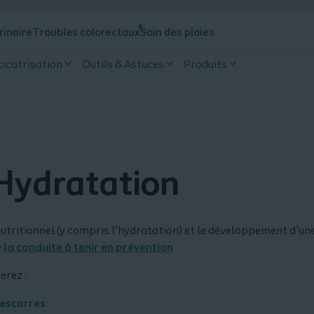
rinaire
Troubles colorectaux
Soin des plaies
cicatrisation
Outils & Astuces
Produits
 Hydratation
 nutritionnel (y compris l’hydratation) et le développement d’un
e
la conduite à tenir en prévention
.
erez :
 escarres