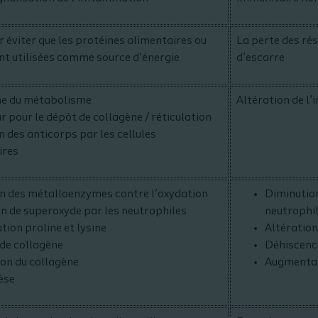
 éviter que les protéines alimentaires ou
La perte des rés
ent utilisées comme source d’énergie
d’escarre
e du métabolisme
Altération de l
r pour le dépôt de collagène / réticulation
 des anticorps par les cellules
ires
n des métalloenzymes contre l’oxydation
Diminutio
n de superoxyde par les neutrophiles
neutrophi
tion proline et lysine
Altération 
de collagène
Déhiscence
ion du collagène
Augmentati
èse