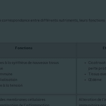
de correspondance entre différents nutriments, leurs fonctions et
Fonctions
E
es à la synthèse de nouveaux tissus
Cicatrisat
se
perte prot
immune
Tissus ave
lialisation
Œdème
e à la tension
des membranes cellulaires
Altération de 
ignalisation de l’inflammation
immunitaire no