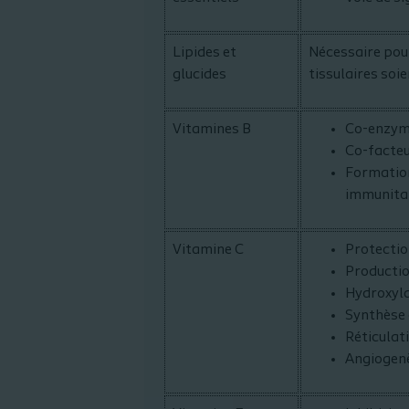
Lipides et
Nécessaire pour
glucides
tissulaires soi
Vitamines B
Co-enzym
Co-facteu
Formation
immunita
Vitamine C
Protectio
Productio
Hydroxyla
Synthèse 
Réticulat
Angiogen