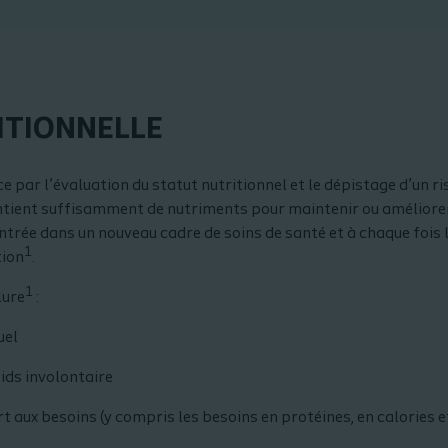
ITIONNELLE
par l’évaluation du statut nutritionnel et le dépistage d’un ris
ntient suffisamment de nutriments pour maintenir ou améliorer 
’entrée dans un nouveau cadre de soins de santé et à chaque fois
1
tion
.
1
lure
:
uel
oids involontaire
 aux besoins (y compris les besoins en protéines, en calories et