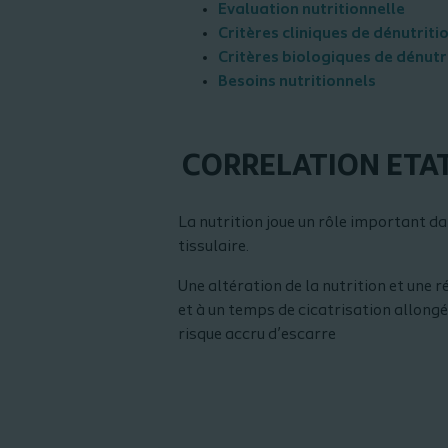
Evaluation nutritionnelle
Critères cliniques de dénutriti
Critères biologiques de dénutr
Besoins nutritionnels
CORRELATION ETA
La nutrition joue un rôle important dan
tissulaire.
Une altération de la nutrition et une
et à un temps de cicatrisation allong
risque accru d’escarre