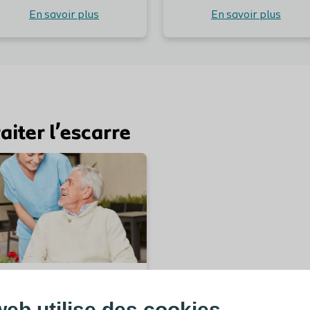
En savoir plus
En savoir plus
raiter l’escarre
En savoir plus
Traitement : quel
pansement pour
web utilise des cookies.