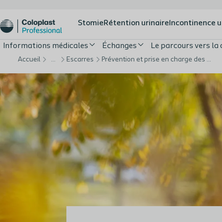
Stomie
Rétention urinaire
Incontinence u
Informations médicales
Échanges
Le parcours vers la 
Accueil
…
Escarres
Prévention et prise en charge des escarres