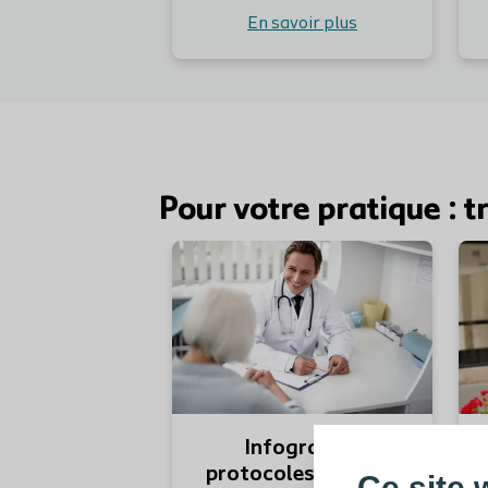
En savoir plus
Pour votre pratique : t
Infographie
protocoles de soins
Ce site 