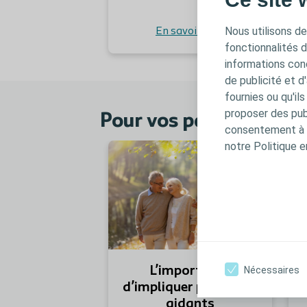
Nous utilisons de
En savoir plus
fonctionnalités 
informations conc
de publicité et d
fournies ou qu'il
proposer des publ
Pour vos patients / ai
consentement à t
notre Politique e
Nécessaires
L’importance
d’impliquer patients /
aidants