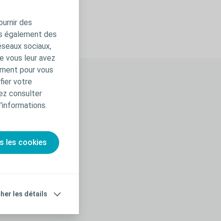
ournir des
ns également des
éseaux sociaux,
e vous leur avez
amment pour vous
fier votre
ez consulter
d'informations.
En savoir plus
s les cookies
cher les détails